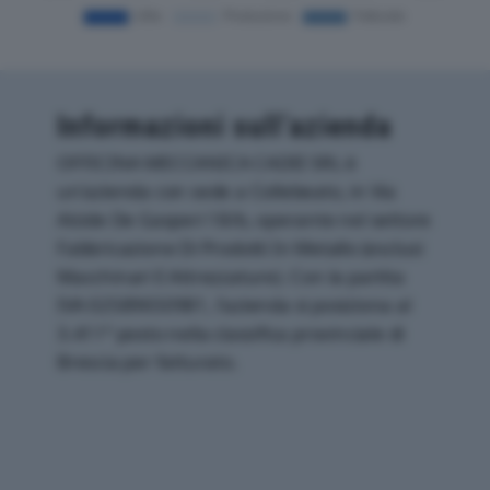
Informazioni sull’azienda
OFFICINA MECCANICA CADEI SRL è
un'azienda con sede a Collebeato, in Via
Alcide De Gasperi 18/b, operante nel settore
Fabbricazione Di Prodotti In Metallo (esclusi
Macchinari E Attrezzature). Con la partita
IVA 02589650981, l'azienda si posiziona al
3.411° posto nella classifica provinciale di
Brescia per fatturato.