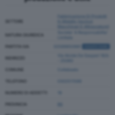
Fabbricazione Di Prodotti
SETTORE
In Metallo (esclusi
Macchinari E Attrezzature)
Societa' A Responsabilita'
NATURA GIURIDICA
Limitata
PARTITA IVA
02589650981
ACQUISTA VISURA
Via Alcide De Gasperi 18/b
INDIRIZZO
- 25060
COMUNE
Collebeato
TELEFONO
0302511588
NUMERO DI ADDETTI
18
PROVINCIA
BS