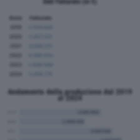
Dati Fatturato (in €)
Anno
Fatturato
2019
3.504.843
2020
2.827.331
2021
4.049.215
2022
4.388.633
2023
3.838.568
2024
3.258.775
Andamento della produzione dal 2019
al 2024