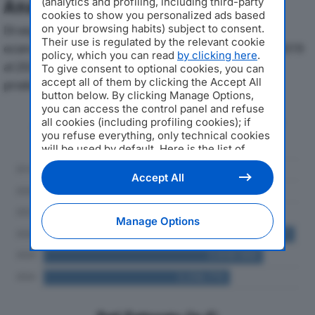
(analytics and profiling, including third-party
Analisi Economica 2019-2024
cookies to show you personalized ads based
on your browsing habits) subject to consent.
Di seguito l'andamento dei principali indicatori
Their use is regulated by the relevant cookie
economici di OFFICINA MECCANICA CADEI SRLdal 2019
policy, which you can read
by clicking here
.
al 2024, con particolare attenzione a fatturato,
To give consent to optional cookies, you can
accept all of them by clicking the Accept All
produzione e utile d'esercizio.
button below. By clicking Manage Options,
you can access the control panel and refuse
Andamento del fatturato dal 2019
all cookies (including profiling cookies); if
al 2024
you refuse everything, only technical cookies
will be used by default. Here is the list of
providers
. Cookie consent will be stored and
applied also to the other websites of
Accept All
Editoriale Nazionale and their subdomains. By
expressing your choice on this site, you will
therefore not be asked again on other
Manage Options
Editoriale Nazionale websites that use the
same consent management platform (CMP).
You can still modify or withdraw your choice
at any time through the “Privacy Settings”
section.