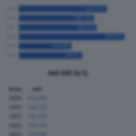
Dati Utili (in €)
Anno
Utili
2019
634.300
2020
540.725
2021
560.070
2022
760.076
2023
379.598