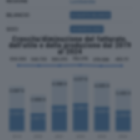
REGIONE
Lombardia
BILANCIO
ACQUISTA BILANCIO
SOCI
ACQUISTA SOCI
Crescita/diminuzione del fatturato,
dell'utile e della produzione dal 2019
al 2024