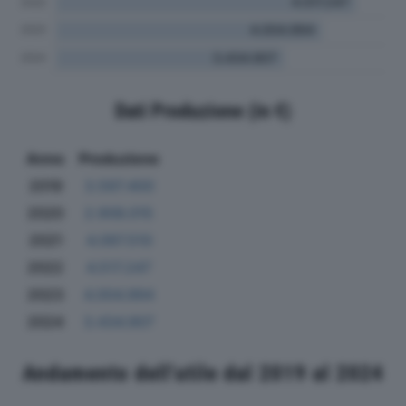
Dati Produzione (in €)
Anno
Produzione
2019
3.597.400
2020
2.906.015
2021
4.097.510
2022
4.517.247
2023
4.004.994
2024
3.434.907
Andamento dell'utile dal 2019 al 2024