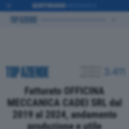
POSIZIONE IN
3.411
CLASSIFICA
PROVINCIALE
Fatturato OFFICINA
MECCANICA CADEI SRL dal
2019 al 2024, andamento
produzione e utile