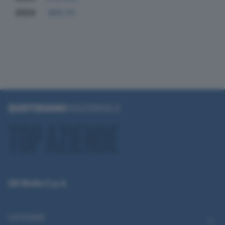
2024
455.111
QN Media S.p.A.
CATEGORIE