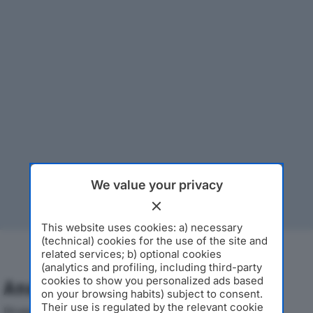
We value your privacy
This website uses cookies: a) necessary
(technical) cookies for the use of the site and
related services; b) optional cookies
(analytics and profiling, including third-party
cookies to show you personalized ads based
Analisi Economica 2019-2024
on your browsing habits) subject to consent.
Their use is regulated by the relevant cookie
Di seguito l'andamento dei principali indicatori