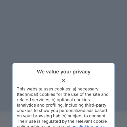
We value your privacy
This website uses cookies: a) necessary
(technical) cookies for the use of the site and
related services; b) optional cookies
(analytics and profiling, including third-party
cookies to show you personalized ads based
on your browsing habits) subject to consent.
Their use is regulated by the relevant cookie
policy, which you can read
by clicking here
.