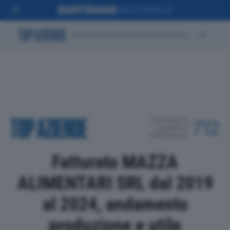
POSIZIONE IN
712
CLASSIFICA
PROVINCIALE
Fatturato MAZZA
ALIMENTARI SRL dal 2019
al 2024, andamento
produzione e utile