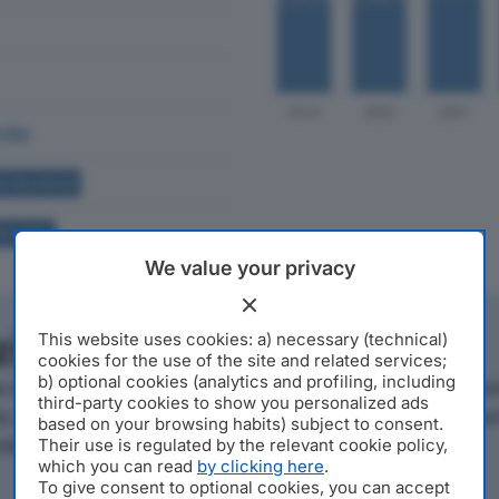
dia
A BILANCIO
A SOCI
We value your privacy
azienda
This website uses cookies: a) necessary (technical)
cookies for the use of the site and related services;
b) optional cookies (analytics and profiling, including
n sede a Pontevico, in Via Breda 21, operante nel setto
third-party cookies to show you personalized ads
 Apparecchi Igienico-sanitari, Vetro Piano, Vernici E Colo
based on your browsing habits) subject to consent.
ella classifica provinciale di Brescia per fatturato.
Their use is regulated by the relevant cookie policy,
which you can read
by clicking here
.
To give consent to optional cookies, you can accept