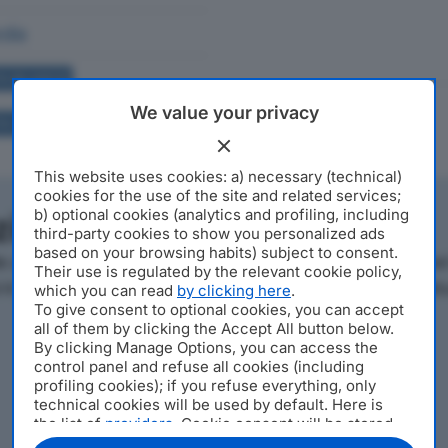
dia
A BILANCIO
We value your privacy
A SOCI
This website uses cookies: a) necessary (technical)
cookies for the use of the site and related services;
b) optional cookies (analytics and profiling, including
azienda
third-party cookies to show you personalized ads
based on your browsing habits) subject to consent.
 Gardone Val Trompia, in Via Fabio Filzi 17, operante nel s
Their use is regulated by the relevant cookie policy,
4.715° posto nella classifica provinciale di Brescia per fatt
which you can read
by clicking here
.
To give consent to optional cookies, you can accept
all of them by clicking the Accept All button below.
By clicking Manage Options, you can access the
control panel and refuse all cookies (including
profiling cookies); if you refuse everything, only
technical cookies will be used by default. Here is
the list of
providers
. Cookie consent will be stored
and applied also to the other websites of Editoriale