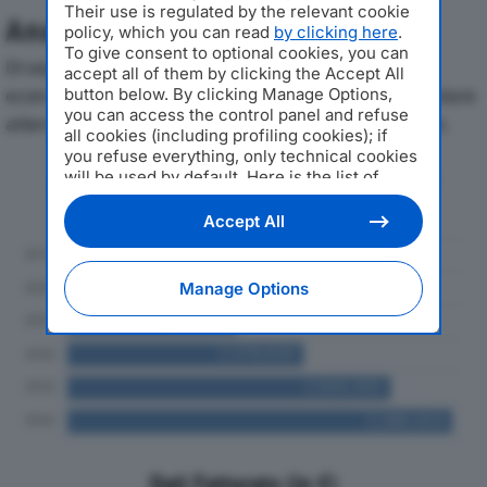
Their use is regulated by the relevant cookie
Analisi Economica 2019-2024
policy, which you can read
by clicking here
.
To give consent to optional cookies, you can
Di seguito l'andamento dei principali indicatori
accept all of them by clicking the Accept All
economici di MANC SRLdal 2019 al 2024, con particolare
button below. By clicking Manage Options,
you can access the control panel and refuse
attenzione a fatturato, produzione e utile d'esercizio.
all cookies (including profiling cookies); if
you refuse everything, only technical cookies
will be used by default. Here is the list of
Andamento del fatturato dal 2019
providers
. Cookie consent will be stored and
al 2024
applied also to the other websites of
Accept All
Editoriale Nazionale and their subdomains. By
expressing your choice on this site, you will
therefore not be asked again on other
Manage Options
Editoriale Nazionale websites that use the
same consent management platform (CMP).
You can still modify or withdraw your choice
at any time through the “Privacy Settings”
section.
Dati Fatturato (in €)