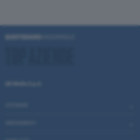
QN Media S.p.A.
CATEGORIE
ABBONAMENTI