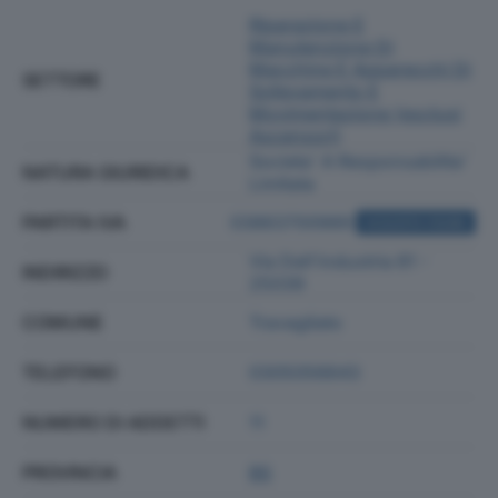
Riparazione E
Manutenzione Di
Macchine E Apparecchi Di
SETTORE
Sollevamento E
Movimentazione (esclusi
Ascensori)
Societa' A Responsabilita'
NATURA GIURIDICA
Limitata
PARTITA IVA
03863700989
ACQUISTA VISURA
Via Dell'industria 81 -
INDIRIZZO
25039
COMUNE
Travagliato
TELEFONO
0305056643
NUMERO DI ADDETTI
11
PROVINCIA
BS