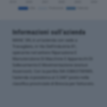
Informazioni sull’azienda
MANC SRL è un'azienda con sede a
Travagliato, in Via Dell'industria 81,
operante nel settore Riparazione E
Manutenzione Di Macchine E Apparecchi Di
Sollevamento E Movimentazione (esclusi
Ascensori). Con la partita IVA 03863700989,
l'azienda si posiziona al 3.346° posto nella
classifica provinciale di Brescia per fatturato.