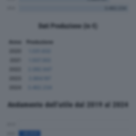
Dati Produzione (in €)
Anno
Produzione
2020
1.031.632
2021
1.507.302
2022
2.092.647
2023
2.864.197
2024
3.462.234
Andamento dell'utile dal 2019 al 2024