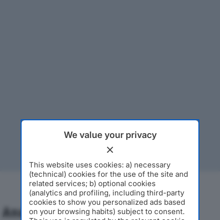
We value your privacy
This website uses cookies: a) necessary
(technical) cookies for the use of the site and
related services; b) optional cookies
(analytics and profiling, including third-party
cookies to show you personalized ads based
Analisi Economica 2019-2024
on your browsing habits) subject to consent.