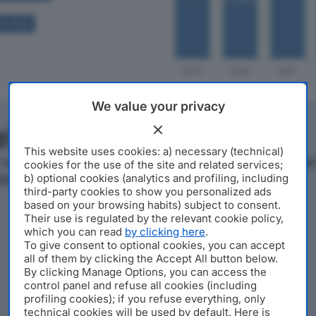
A SOCI
We value your privacy
azienda
This website uses cookies: a) necessary (technical)
ede a Brescia, in Via Rodi 27, operante nel settore Magazz
cookies for the use of the site and related services;
b) optional cookies (analytics and profiling, including
0981
third-party cookies to show you personalized ads
based on your browsing habits) subject to consent.
Their use is regulated by the relevant cookie policy,
which you can read
by clicking here
.
To give consent to optional cookies, you can accept
all of them by clicking the Accept All button below.
By clicking Manage Options, you can access the
control panel and refuse all cookies (including
profiling cookies); if you refuse everything, only
technical cookies will be used by default. Here is