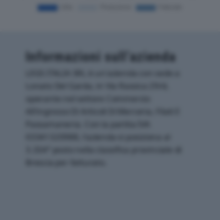
Informazioni sull’azienda
LEGS ITALIA SRL è un'azienda con sede a
Lonato Del Garda, in Via Rassica 29/d,
operante nel settore Commercio
All'ingrosso Di Articoli Di Merceria, Filati E
Passamaneria. Con la partita IVA
03341320988, l'azienda si posiziona al
3.334° posto nella classifica provinciale di
Brescia per fatturato.