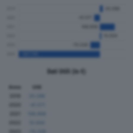
Dati Utili (in €)
Anno
Utili
2019
20.296
2020
-41.571
2021
108.908
2022
10.004
2023
-70.339