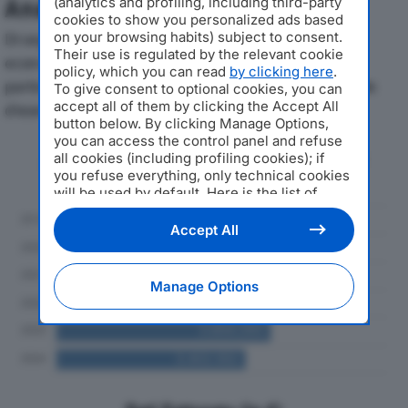
(analytics and profiling, including third-party
Analisi Economica 2019-2024
cookies to show you personalized ads based
on your browsing habits) subject to consent.
Di seguito l'andamento dei principali indicatori
Their use is regulated by the relevant cookie
economici di LEGS ITALIA SRLdal 2019 al 2024, con
policy, which you can read
by clicking here
.
particolare attenzione a fatturato, produzione e utile
To give consent to optional cookies, you can
accept all of them by clicking the Accept All
d'esercizio.
button below. By clicking Manage Options,
you can access the control panel and refuse
Andamento del fatturato dal 2019
all cookies (including profiling cookies); if
al 2024
you refuse everything, only technical cookies
will be used by default. Here is the list of
providers
. Cookie consent will be stored and
applied also to the other websites of
Accept All
Editoriale Nazionale and their subdomains. By
expressing your choice on this site, you will
therefore not be asked again on other
Manage Options
Editoriale Nazionale websites that use the
same consent management platform (CMP).
You can still modify or withdraw your choice
at any time through the “Privacy Settings”
section.