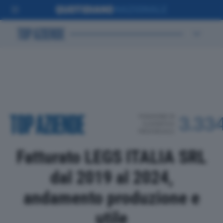
POSIZIONE IN
3.33
CLASSIFICA
PROVINCIALE
Fatturato LEGS ITALIA SRL
dal 2019 al 2024,
andamento produzione e
utile