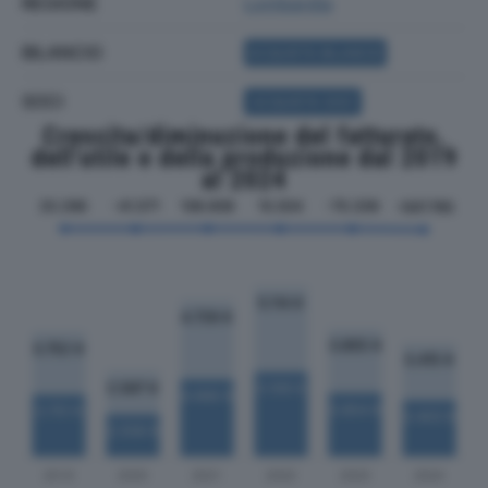
REGIONE
Lombardia
BILANCIO
ACQUISTA BILANCIO
SOCI
ACQUISTA SOCI
Crescita/diminuzione del fatturato,
dell'utile e della produzione dal 2019
al 2024