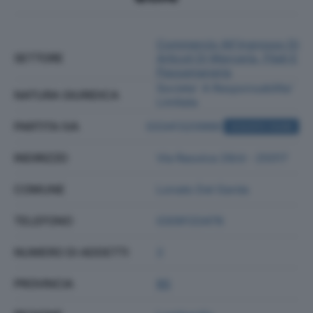
Commercio All'ingrosso Di
SETTORE
Articoli Di Merceria, Filati E
Passamaneria
Societa' A Responsabilita'
NATURA GIURIDICA
Limitata
PARTITA IVA
03341320988
ACQUISTA VISURA
INDIRIZZO
Via Rassica 29/d - 25017
COMUNE
Lonato Del Garda
TELEFONO
0309133476
NUMERO DI ADDETTI
2
PROVINCIA
BS