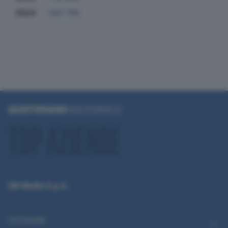
2024
-597.785
QN Media S.p.A.
CATEGORIE