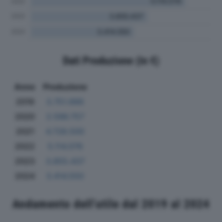
Dati Produzione (in €)
Anno
Produzione
2019
3.751.666
2020
2.596.757
2021
4.728.500
2022
5.114.076
2023
3.855.437
2024
3.414.550
Andamento dell'utile dal 2019 al 2024