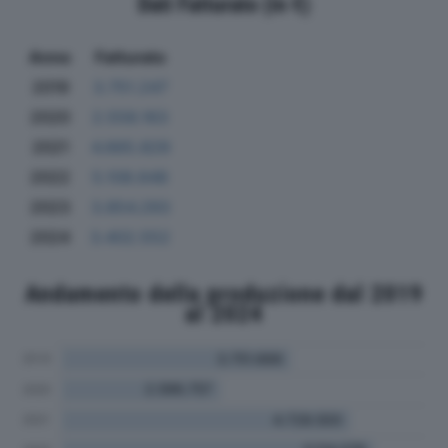
Dati Fatturato (in €)
Anno
Fatturato
2019
3.751.247
2020
2.558.163
2021
4.665.829
2022
5.108.648
2023
3.854.293
2024
3.402.552
Andamento della produzione dal 2019
al 2024