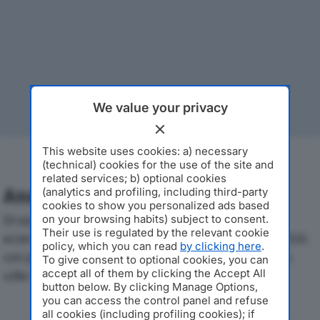
We value your privacy
This website uses cookies: a) necessary
(technical) cookies for the use of the site and
related services; b) optional cookies
Analisi Economica 2019-2024
(analytics and profiling, including third-party
cookies to show you personalized ads based
Di seguito l'andamento dei principali indicatori
on your browsing habits) subject to consent.
Their use is regulated by the relevant cookie
economici di LAVORAZIONI ITALIA SRLdal 2019 al 2024,
policy, which you can read
by clicking here
.
con particolare attenzione a fatturato, produzione e
To give consent to optional cookies, you can
accept all of them by clicking the Accept All
utile d'esercizio.
button below. By clicking Manage Options,
you can access the control panel and refuse
Andamento del fatturato dal 2019
all cookies (including profiling cookies); if