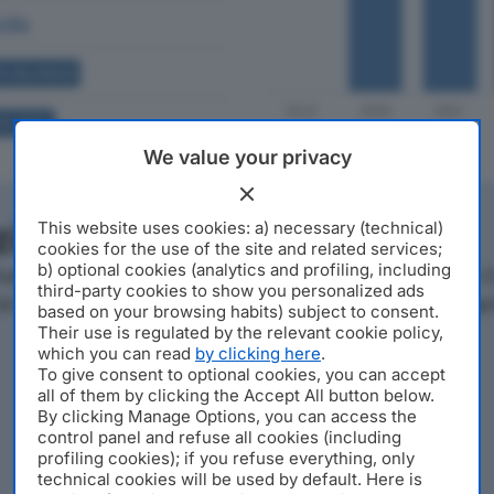
dia
A BILANCIO
A SOCI
We value your privacy
azienda
This website uses cookies: a) necessary (technical)
cookies for the use of the site and related services;
b) optional cookies (analytics and profiling, including
egnago Del Garda, in Via Aldina 3, operante nel settore
third-party cookies to show you personalized ads
i Igienico-sanitari, Vetro Piano, Vernici E Colori. Con la 
based on your browsing habits) subject to consent.
Their use is regulated by the relevant cookie policy,
which you can read
by clicking here
.
To give consent to optional cookies, you can accept
all of them by clicking the Accept All button below.
By clicking Manage Options, you can access the
control panel and refuse all cookies (including
profiling cookies); if you refuse everything, only
technical cookies will be used by default. Here is