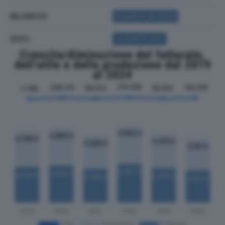
BILANCIO
ACQUISTA BILANCIO
SOCI
ACQUISTA SOCI
Crescita/diminuzione del fatturato,
dell'utile e della produzione dal 2019
al 2024