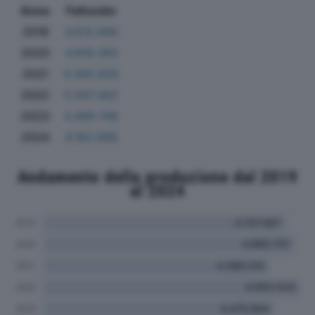
Anno
Fatturato
2019
4.615.686
2020
4.818.393
2021
4.365.826
2022
5.007.462
2023
4.489.748
2024
4.182.686
Andamento della produzione dal 2019
al 2024