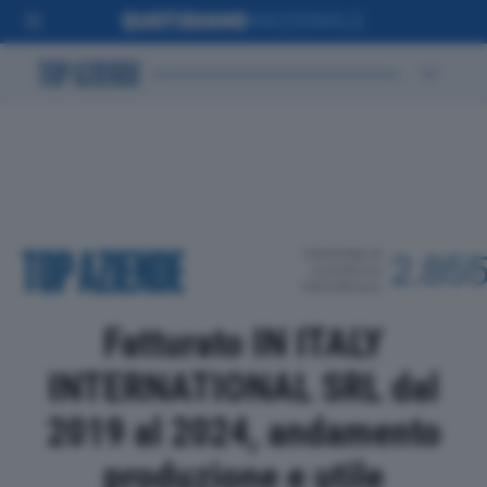
POSIZIONE IN
2.85
CLASSIFICA
PROVINCIALE
Fatturato IN ITALY
INTERNATIONAL SRL dal
2019 al 2024, andamento
produzione e utile