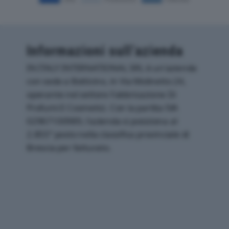
Informazioni sull’azienda
IN ITALY INTERNATIONAL SRL è un'azienda
con sede a Botticino, in Via Molinetto 24,
operante nel settore Fabbricazione Di
Profumi E Cosmetici. Con la partita IVA
02967100989, l'azienda si posiziona al
2.855° posto nella classifica provinciale di
Brescia per fatturato.