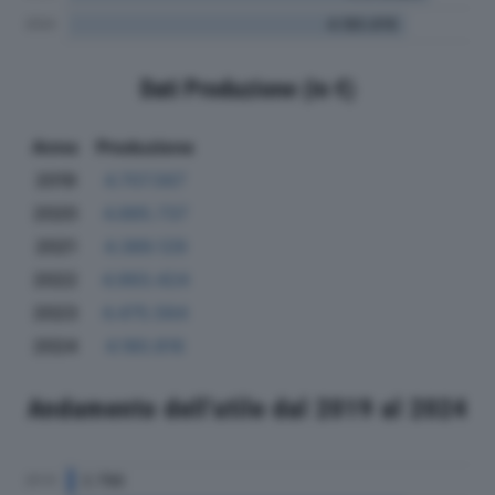
Dati Produzione (in €)
Anno
Produzione
2019
4.707.567
2020
4.885.737
2021
4.389.129
2022
4.993.424
2023
4.475.564
2024
4.180.816
Andamento dell'utile dal 2019 al 2024