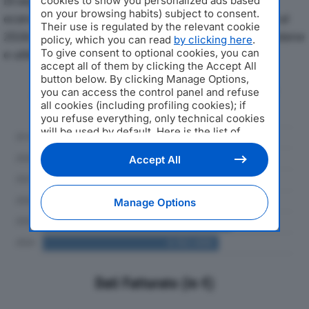
Di seguito l'andamento dei principali indicatori
cookies to show you personalized ads based
on your browsing habits) subject to consent.
economici di IN ITALY INTERNATIONAL SRLdal 2019 al
Their use is regulated by the relevant cookie
2024, con particolare attenzione a fatturato, produzione
policy, which you can read
by clicking here
.
To give consent to optional cookies, you can
e utile d'esercizio.
accept all of them by clicking the Accept All
button below. By clicking Manage Options,
Andamento del fatturato dal 2019
you can access the control panel and refuse
al 2024
all cookies (including profiling cookies); if
you refuse everything, only technical cookies
will be used by default. Here is the list of
providers
. Cookie consent will be stored and
applied also to the other websites of
Accept All
Editoriale Nazionale and their subdomains. By
expressing your choice on this site, you will
therefore not be asked again on other
Manage Options
Editoriale Nazionale websites that use the
same consent management platform (CMP).
You can still modify or withdraw your choice
at any time through the “Privacy Settings”
section.
Dati Fatturato (in €)