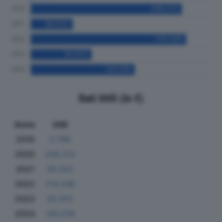
Dati Utili (in €)
Anno
Utili
2019
2.796
2020
208.212
2021
58.022
2022
214.336
2023
83.912
2024
143.516