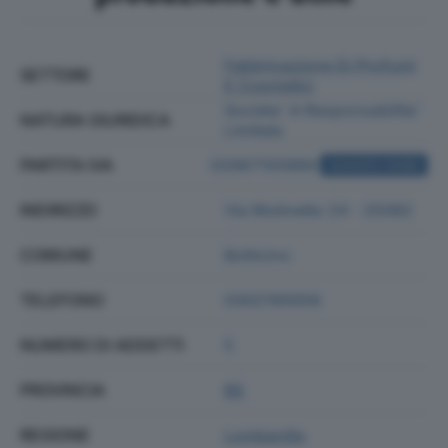
Fabbricazione Di Profumi
SETTORE
E Cosmetici
Societa' A Responsabilita'
NATURA GIURIDICA
Limitata
PARTITA IVA
02967100989
ACQUISTA VISURA
INDIRIZZO
Via Molinetto 24 - 25082
COMUNE
Botticino
TELEFONO
0302190058
NUMERO DI ADDETTI
5
PROVINCIA
BS
REGIONE
Lombardia