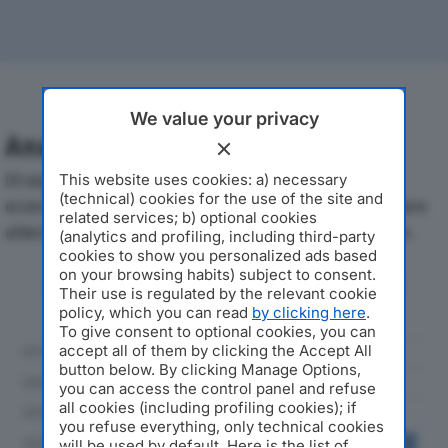
We value your privacy
Analisi Economica 2019-2024
Di seguito l'andamento dei principali indicatori
This website uses cookies: a) necessary
(technical) cookies for the use of the site and
economici di I-VET SRLdal 2019 al 2024, con particolare
related services; b) optional cookies
attenzione a fatturato, produzione e utile d'esercizio.
(analytics and profiling, including third-party
cookies to show you personalized ads based
on your browsing habits) subject to consent.
Andamento del fatturato dal 2019
Their use is regulated by the relevant cookie
al 2024
policy, which you can read
by clicking here
.
To give consent to optional cookies, you can
accept all of them by clicking the Accept All
button below. By clicking Manage Options,
you can access the control panel and refuse
all cookies (including profiling cookies); if
you refuse everything, only technical cookies
will be used by default. Here is the list of