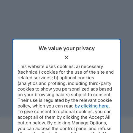
We value your privacy
This website uses cookies: a) necessary
(technical) cookies for the use of the site and
related services; b) optional cookies
(analytics and profiling, including third-party
cookies to show you personalized ads based
on your browsing habits) subject to consent.
Their use is regulated by the relevant cookie
policy, which you can read
by clicking here
.
To give consent to optional cookies, you can
accept all of them by clicking the Accept All
button below. By clicking Manage Options,
you can access the control panel and refuse