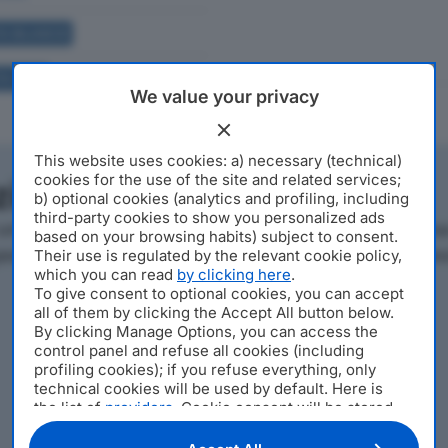
A BILANCIO
A SOCI
We value your privacy
This website uses cookies: a) necessary (technical)
cookies for the use of the site and related services;
azienda
b) optional cookies (analytics and profiling, including
third-party cookies to show you personalized ads
'azienda con sede a Castel Mella, in Via Damiano Chiesa 4
based on your browsing habits) subject to consent.
osiziona al 4.662° posto nella classifica provinciale di Bres
Their use is regulated by the relevant cookie policy,
which you can read
by clicking here
.
To give consent to optional cookies, you can accept
all of them by clicking the Accept All button below.
By clicking Manage Options, you can access the
control panel and refuse all cookies (including
profiling cookies); if you refuse everything, only
technical cookies will be used by default. Here is
the list of
providers
. Cookie consent will be stored
and applied also to the other websites of Editoriale
Nazionale and their subdomains. By expressing your