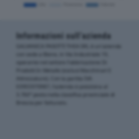
Informazioni sull’azienda
GALVANICA PASOTTI THEA SRL è un'azienda
con sede a Bione, in Via Industriale 19,
operante nel settore Fabbricazione Di
Prodotti In Metallo (esclusi Macchinari E
Attrezzature). Con la partita IVA
03955970987, l'azienda si posiziona al
3.760° posto nella classifica provinciale di
Brescia per fatturato.