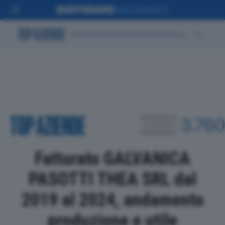
POSIZIONE IN
3.76
CLASSIFICA
PROVINCIALE
Fatturato GALVANICA
PASOTTI THEA SRL dal
2019 al 2024, andamento
produzione e utile