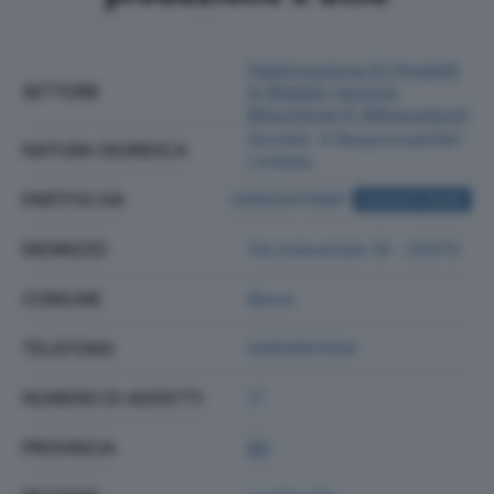
Fabbricazione Di Prodotti
SETTORE
In Metallo (esclusi
Macchinari E Attrezzature)
Societa' A Responsabilita'
NATURA GIURIDICA
Limitata
PARTITA IVA
03955970987
ACQUISTA VISURA
INDIRIZZO
Via Industriale 19 - 25070
COMUNE
Bione
TELEFONO
0365897034
NUMERO DI ADDETTI
17
PROVINCIA
BS