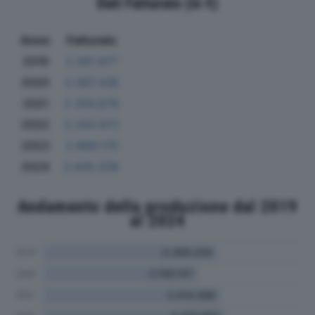
Dati Fatturato (in €)
Anno
Fatturato
2019
2.361.677
2020
2.087.438
2021
2.356.878
2022
2.343.872
2023
2.888.170
2024
2.845.936
Andamento della produzione dal 2019
al 2024