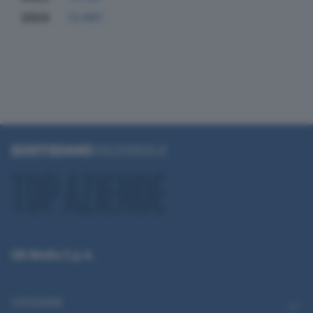
2024
13.687
QN Media S.p.A.
CATEGORIE