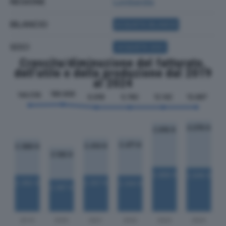
REGIONE
Lombardia
BILANCIO
ACQUISTA BILANCIO
SOCI
ACQUISTA SOCI
Crescita/diminuzione del fatturato,
dell'utile e della produzione dal 2019
al 2024