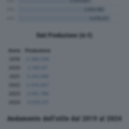
Dati Produzione (in €)
Anno
Produzione
2019
2.369.326
2020
2.106.147
2021
2.414.398
2022
2.470.657
2023
2.915.769
2024
3.079.211
Andamento dell'utile dal 2019 al 2024