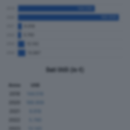
Dati Utili (in €)
Anno
Utili
2019
144.516
2020
189.906
2021
6.918
2022
5.740
2023
12.142