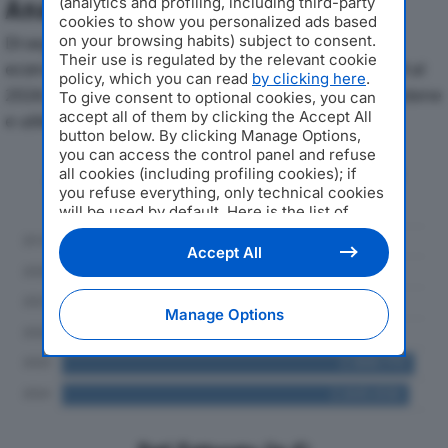
(analytics and profiling, including third-party
Analisi Economica 2019-2024
cookies to show you personalized ads based
on your browsing habits) subject to consent.
Di seguito l'andamento dei principali indicatori
Their use is regulated by the relevant cookie
economici di GALVANICA PASOTTI THEA SRLdal 2019 al
policy, which you can read
by clicking here
.
2024, con particolare attenzione a fatturato, produzione
To give consent to optional cookies, you can
accept all of them by clicking the Accept All
e utile d'esercizio.
button below. By clicking Manage Options,
you can access the control panel and refuse
Andamento del fatturato dal 2019
all cookies (including profiling cookies); if
al 2024
you refuse everything, only technical cookies
will be used by default. Here is the list of
providers
. Cookie consent will be stored and
applied also to the other websites of
Accept All
Editoriale Nazionale and their subdomains. By
expressing your choice on this site, you will
therefore not be asked again on other
Manage Options
Editoriale Nazionale websites that use the
same consent management platform (CMP).
You can still modify or withdraw your choice
at any time through the “Privacy Settings”
section.