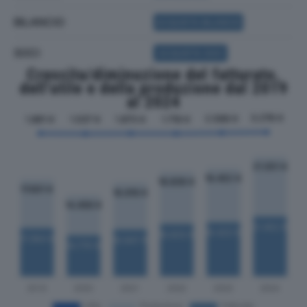
BILANCIO
ACQUISTA BILANCIO
SOCI
ACQUISTA SOCI
Crescita/diminuzione del fatturato,
dell'utile e della produzione dal 2019
al 2024