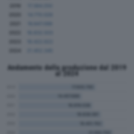
2019
17.364.250
2020
14.770.028
2021
16.847.098
2022
18.832.503
2023
19.422.622
2024
21.452.345
Andamento della produzione dal 2019
al 2024