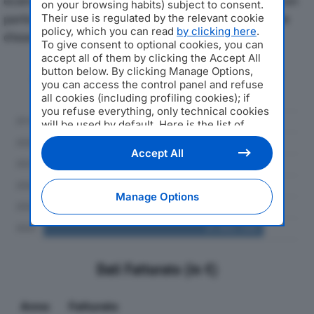
economici di G. MARIANI E C. SPAdal 2019 al 2024, con
on your browsing habits) subject to consent.
particolare attenzione a fatturato, produzione e utile
Their use is regulated by the relevant cookie
policy, which you can read
by clicking here
.
d'esercizio.
To give consent to optional cookies, you can
accept all of them by clicking the Accept All
button below. By clicking Manage Options,
Andamento del fatturato dal 2019
you can access the control panel and refuse
al 2024
all cookies (including profiling cookies); if
you refuse everything, only technical cookies
will be used by default. Here is the list of
providers
. Cookie consent will be stored and
applied also to the other websites of
Accept All
Editoriale Nazionale and their subdomains. By
expressing your choice on this site, you will
therefore not be asked again on other
Manage Options
Editoriale Nazionale websites that use the
same consent management platform (CMP).
You can still modify or withdraw your choice
at any time through the “Privacy Settings”
section.
Dati Fatturato (in €)
Anno
Fatturato