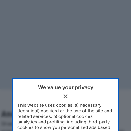
We value your privacy
This website uses cookies: a) necessary
(technical) cookies for the use of the site and
Analisi Economica 2019-2024
related services; b) optional cookies
(analytics and profiling, including third-party
Di seguito l'andamento dei principali indicatori
cookies to show you personalized ads based