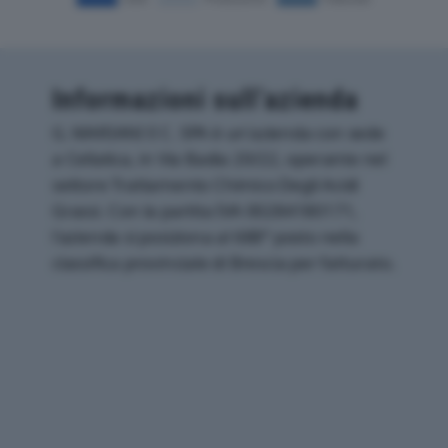
Informazioni sull’azienda
G. MARIANI E C. SPA è un'azienda con sede
a Cellatica, in Via Badia 20/22, operante nel
settore Trattamento Chimico Degli Acidi
Grassi. Con la partita IVA 00284180171,
l'azienda si posiziona al 688° posto nella
classifica provinciale di Brescia per fatturato.