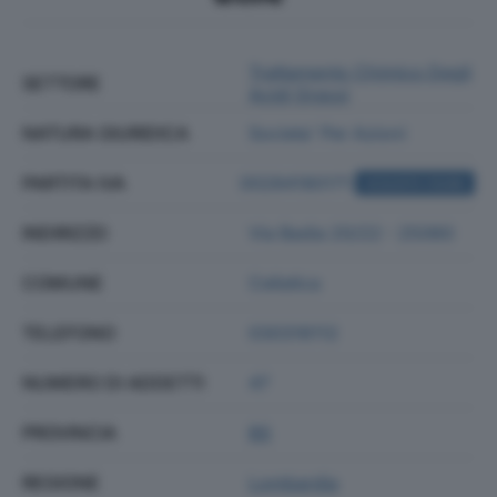
Trattamento Chimico Degli
SETTORE
Acidi Grassi
NATURA GIURIDICA
Societa' Per Azioni
PARTITA IVA
00284180171
ACQUISTA VISURA
INDIRIZZO
Via Badia 20/22 - 25060
COMUNE
Cellatica
TELEFONO
030316112
NUMERO DI ADDETTI
47
PROVINCIA
BS
REGIONE
Lombardia