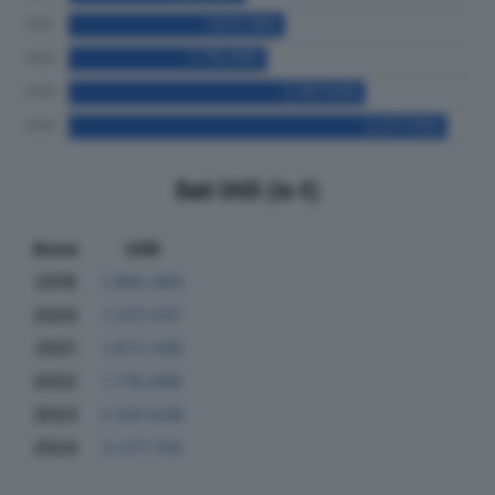
Dati Utili (in €)
Anno
Utili
2019
1.880.893
2020
1.537.037
2021
1.872.595
2022
1.718.699
2023
2.567.648
2024
3.277.793