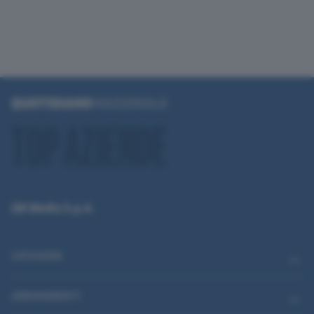
QN Media S.p.A.
CATEGORIE
ABBONAMENTI