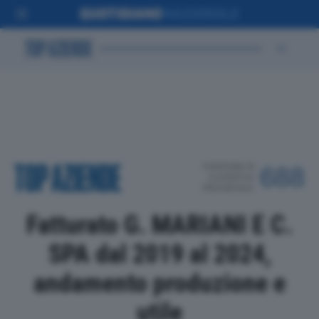
POSIZIONE IN
688
CLASSIFICA
PROVINCIALE
Fatturato G. MARIANI E C.
SPA dal 2019 al 2024,
andamento produzione e
utile