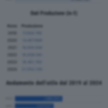
Dati Produzione (in €)
Anno
Produzione
2019
17.600.765
2020
14.457.688
2021
16.919.038
2022
18.838.581
2023
19.451.762
2024
21.550.700
Andamento dell'utile dal 2019 al 2024