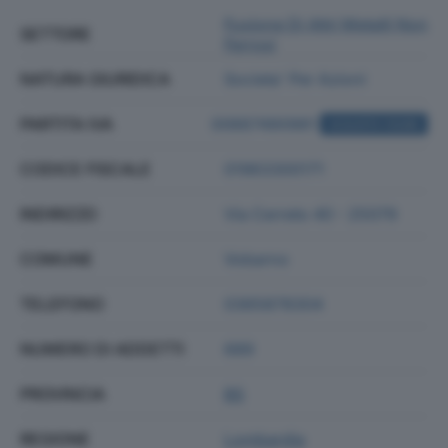
Fusione Di Altri Metalli Non
SETTORE
Ferrosi
NATURA GIURIDICA
Societa' Per Azioni
PARTITA IVA
00667490981
ACQUISTA VISURA
CODICE FISCALE
01963300171
INDIRIZZO
Via Cerreto 40 - 25079
COMUNE
Vobarno
TELEFONO
0365878304
NUMERO DI ADDETTI
689
PROVINCIA
BS
REGIONE
Lombardia