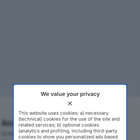
We value your privacy
This website uses cookies: a) necessary
(technical) cookies for the use of the site and
Analisi Economica 2019-2024
related services; b) optional cookies
(analytics and profiling, including third-party
Di seguito l'andamento dei principali indicatori
cookies to show you personalized ads based