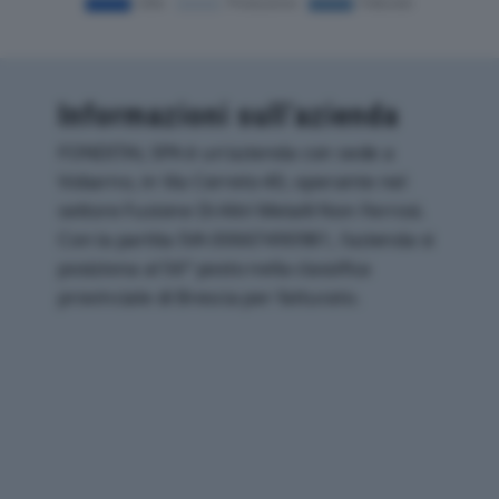
Informazioni sull’azienda
FONDITAL SPA è un'azienda con sede a
Vobarno, in Via Cerreto 40, operante nel
settore Fusione Di Altri Metalli Non Ferrosi.
Con la partita IVA 00667490981, l'azienda si
posiziona al 56° posto nella classifica
provinciale di Brescia per fatturato.