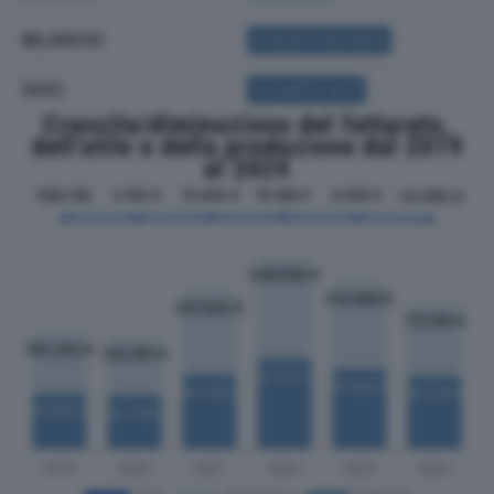
BILANCIO
ACQUISTA BILANCIO
SOCI
ACQUISTA SOCI
Crescita/diminuzione del fatturato,
dell'utile e della produzione dal 2019
al 2024