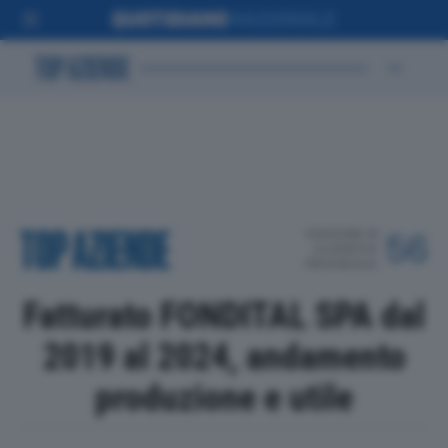
POSIZIONE IN
56
CLASSIFICA
PROVINCIALE
Fatturato FONDITAL SPA dal
2019 al 2024, andamento
produzione e utile