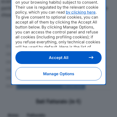
economici di FONDITAL SPAdal 2019 al 2024, con
on your browsing habits) subject to consent.
Their use is regulated by the relevant cookie
particolare attenzione a fatturato, produzione e utile
policy, which you can read
by clicking here
.
d'esercizio.
To give consent to optional cookies, you can
accept all of them by clicking the Accept All
button below. By clicking Manage Options,
Andamento del fatturato dal 2019
you can access the control panel and refuse
al 2024
all cookies (including profiling cookies); if
you refuse everything, only technical cookies
will be used by default. Here is the list of
providers
. Cookie consent will be stored and
applied also to the other websites of
Accept All
Editoriale Nazionale and their subdomains. By
expressing your choice on this site, you will
therefore not be asked again on other
Manage Options
Editoriale Nazionale websites that use the
same consent management platform (CMP).
You can still modify or withdraw your choice
at any time through the “Privacy Settings”
section.
Dati Fatturato (in €)
Anno
Fatturato