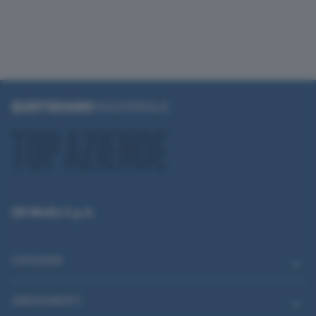
QN Media S.p.A.
CATEGORIE
ABBONAMENTI