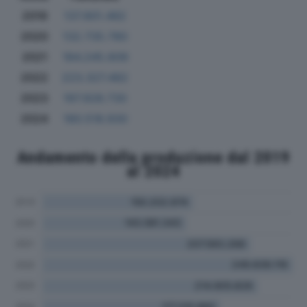
2019
137.801.482
2020
132.735.780
2021
184.245.609
2022
223.327.482
2023
197.928.730
2024
180.518.930
Andamento della produzione dal 2019
al 2024