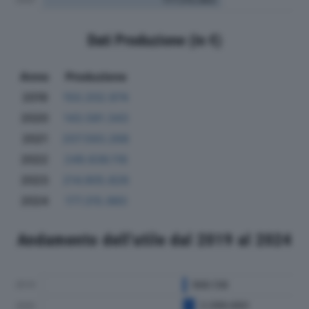
Dati Produzione (in €)
Anno
Produzione
2019
150.202.974
2020
143.581.343
2021
207.593.268
2022
249.836.116
2023
214.905.826
2024
177.315.960
Andamento dell'utile dal 2019 al 2024