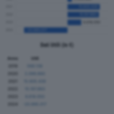
Dati Utili (in €)
Anno
Utili
2019
568.138
2020
2.099.660
2021
15.605.439
2022
15.197.883
2023
6.618.050
2024
-20.995.017