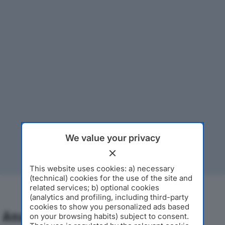
We value your privacy
This website uses cookies: a) necessary
(technical) cookies for the use of the site and
related services; b) optional cookies
(analytics and profiling, including third-party
cookies to show you personalized ads based
Analisi Economica 2019-2024
on your browsing habits) subject to consent.