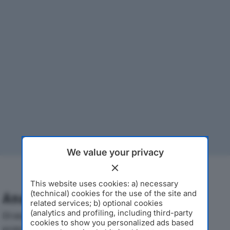
We value your privacy
This website uses cookies: a) necessary
(technical) cookies for the use of the site and
Analisi Economica 2019-2024
related services; b) optional cookies
(analytics and profiling, including third-party
Di seguito l'andamento dei principali indicatori
cookies to show you personalized ads based
economici di FERROCAM SRLdal 2019 al 2024, con