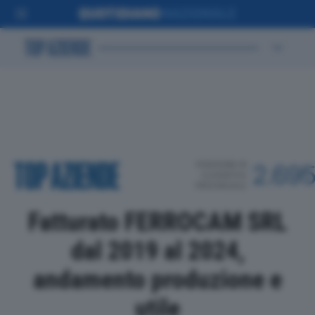
POSIZIONE IN
2.69
CLASSIFICA
PROVINCIALE
Fatturato FERROCAM SRL
dal 2019 al 2024,
andamento produzione e
utile