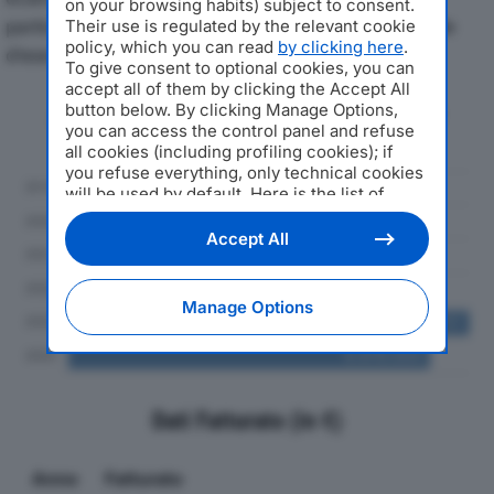
on your browsing habits) subject to consent.
particolare attenzione a fatturato, produzione e utile
Their use is regulated by the relevant cookie
policy, which you can read
by clicking here
.
d'esercizio.
To give consent to optional cookies, you can
accept all of them by clicking the Accept All
button below. By clicking Manage Options,
Andamento del fatturato dal 2019
you can access the control panel and refuse
al 2024
all cookies (including profiling cookies); if
you refuse everything, only technical cookies
will be used by default. Here is the list of
providers
. Cookie consent will be stored and
applied also to the other websites of
Accept All
Editoriale Nazionale and their subdomains. By
expressing your choice on this site, you will
therefore not be asked again on other
Manage Options
Editoriale Nazionale websites that use the
same consent management platform (CMP).
You can still modify or withdraw your choice
at any time through the “Privacy Settings”
section.
Dati Fatturato (in €)
Anno
Fatturato