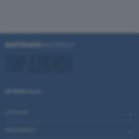
QN Media S.p.A.
CATEGORIE
ABBONAMENTI