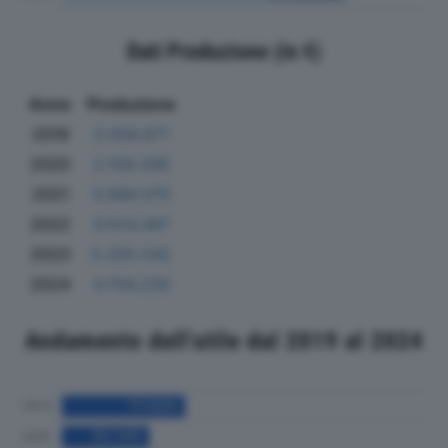
Dati Produzione (in €)
Anno
Produzione
2019
3.058.871
2020
2.158.206
2021
3.689.075
2022
4.524.367
2023
5.205.542
2024
4.704.230
Andamento dell'utile dal 2019 al 2024