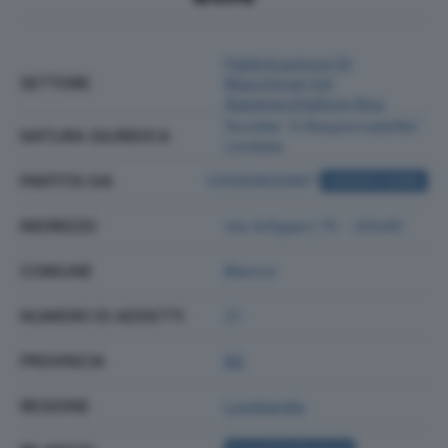
Fabbricazione Di
SETTORE
Macchinari Ed
Apparecchiature Nca
Societa' A Responsabilita'
NATURA GIURIDICA
Limitata
PARTITA IVA
03560600987
ACQUISTA VISURA
INDIRIZZO
Via Artigiani 75 - 25040
COMUNE
Bienno
NUMERO DI ADDETTI
21
PROVINCIA
BS
REGIONE
Lombardia