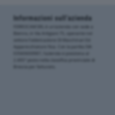
Informazioni sull’azienda
FERROCAM SRL è un'azienda con sede a
Bienno, in Via Artigiani 75, operante nel
settore Fabbricazione Di Macchinari Ed
Apparecchiature Nca. Con la partita IVA
03560600987, l'azienda si posiziona al
2.695° posto nella classifica provinciale di
Brescia per fatturato.