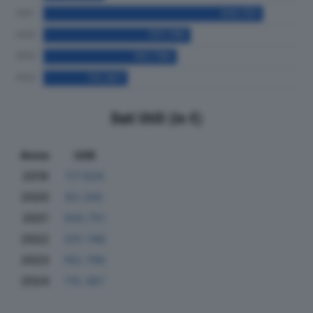
Dati Utili (in €)
Anno
Utili
2019
117.926
2020
83.345
2021
300.751
2022
201.748
2023
182.796
2024
115.387