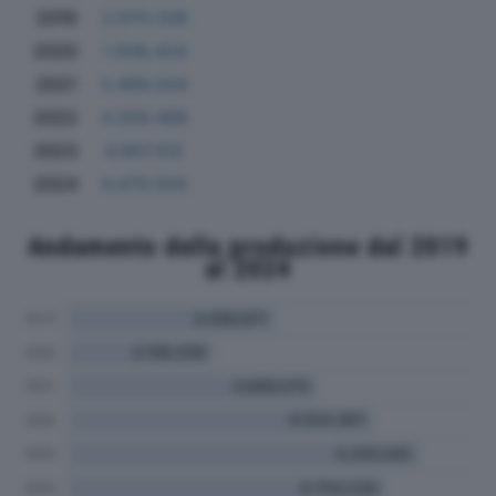
2019
2.970.338
2020
1.938.424
2021
3.469.504
2022
4.359.488
2023
4.967.102
2024
4.479.004
Andamento della produzione dal 2019
al 2024