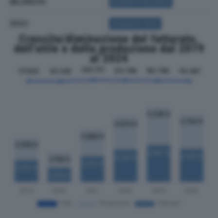
BILANCIO
ACQUISTA BILANCIO
SOCI
ACQUISTA SOCI
Crescita/diminuzione del fatturato,
dell'utile e della produzione dal 2019
al 2024