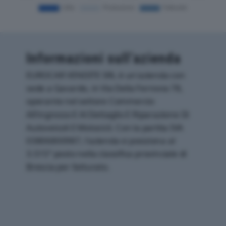
Informazioni sull’azienda
EUROCAR VENDITE SRL è un'azienda con
sede a Gavardo, in Via Della Ferrovia 78,
operante nel settore Commercio
All'ingrosso E Al Dettaglio E Riparazione Di
Autoveicoli E Motocicli. Con la partita IVA
03806800987, l'azienda si posiziona al
3.515° posto nella classifica provinciale di
Brescia per fatturato.