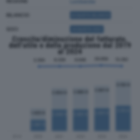
REGIONE
Lombardia
BILANCIO
ACQUISTA BILANCIO
SOCI
ACQUISTA SOCI
Crescita/diminuzione del fatturato,
dell'utile e della produzione dal 2019
al 2024