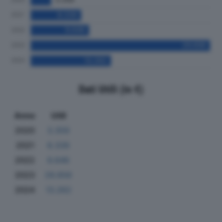
Dati Utili (in €)
Anno
Utili
2020
3.359
2021
8.339
2022
9.646
2023
29.656
2024
13.262