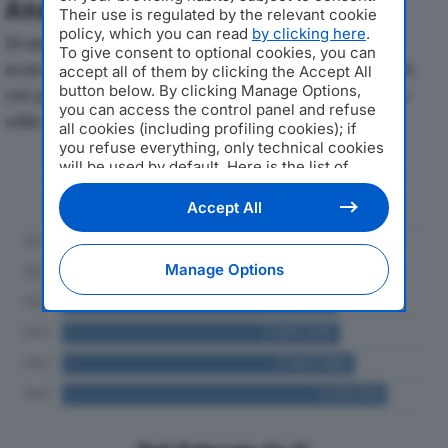
Analisi Economica 2019-2024
Their use is regulated by the relevant cookie
policy, which you can read
by clicking here
.
Di seguito l'andamento dei principali indicatori
To give consent to optional cookies, you can
economici di EUROCAR VENDITE SRLdal 2019 al 2024,
accept all of them by clicking the Accept All
button below. By clicking Manage Options,
con particolare attenzione a fatturato, produzione e
you can access the control panel and refuse
utile d'esercizio.
all cookies (including profiling cookies); if
you refuse everything, only technical cookies
will be used by default. Here is the list of
Andamento del fatturato dal 2019
providers
. Cookie consent will be stored and
al 2024
applied also to the other websites of
Accept All
Editoriale Nazionale and their subdomains. By
expressing your choice on this site, you will
therefore not be asked again on other
Manage Options
Editoriale Nazionale websites that use the
same consent management platform (CMP).
You can still modify or withdraw your choice
at any time through the “Privacy Settings”
section.