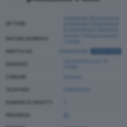
Commercio All'ingrosso E
SETTORE
Al Dettaglio E Riparazione
Di Autoveicoli E Motocicli
Societa' A Responsabilita'
NATURA GIURIDICA
Limitata
PARTITA IVA
03806800987
ACQUISTA VISURA
Via Della Ferrovia 78 -
INDIRIZZO
25085
COMUNE
Gavardo
TELEFONO
0365040312
NUMERO DI ADDETTI
3
PROVINCIA
BS