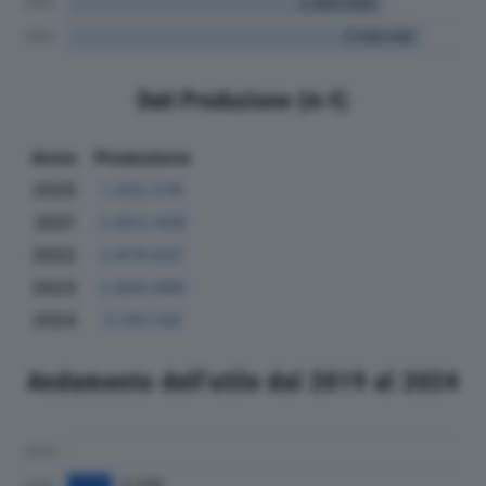
Dati Produzione (in €)
Anno
Produzione
2020
1.432.519
2021
2.653.569
2022
2.679.647
2023
2.800.990
2024
3.130.144
Andamento dell'utile dal 2019 al 2024