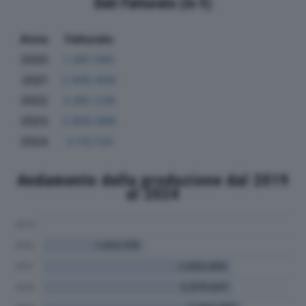
Dati Fatturato (in €)
Anno
Fatturato
2020
1.387.260
2021
2.645.656
2022
2.661.226
2023
2.800.986
2024
3.110.134
Andamento della produzione dal 2019
al 2024