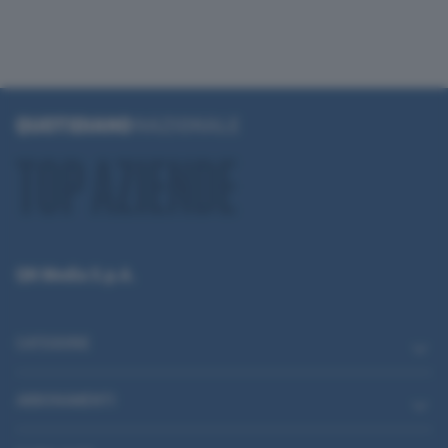
QN Media S.p.A.
CATEGORIE
ABBONAMENTI