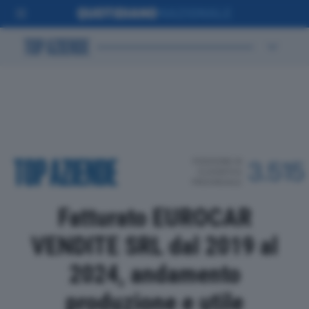
POSIZIONE IN
3.515
CLASSIFICA
PROVINCIALE
Fatturato EUROCAR
VENDITE SRL dal 2019 al
2024, andamento
produzione e utile