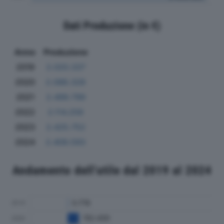
Dati Produzione (in €)
Anno
Produzione
2019
2.020.337
2020
2.088.328
2021
2.499.799
2022
2.114.256
2023
2.425.752
2024
2.409.593
Andamento dell'utile dal 2019 al 2024