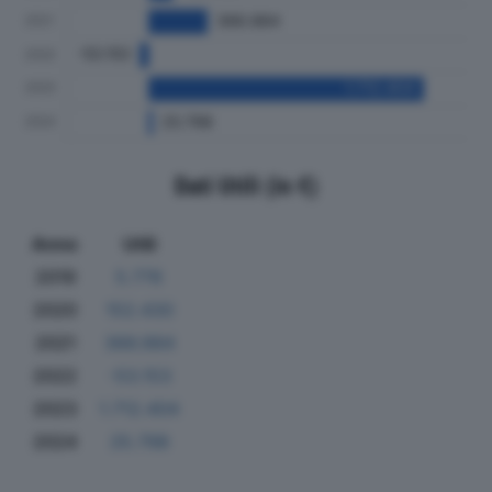
Dati Utili (in €)
Anno
Utili
2019
5.776
2020
152.430
2021
366.984
2022
-53.153
2023
1.712.404
2024
25.798