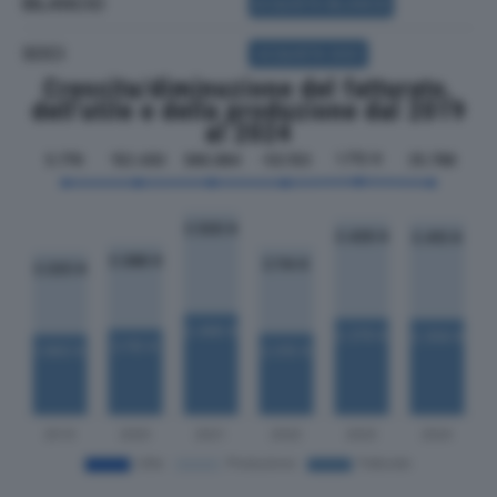
BILANCIO
ACQUISTA BILANCIO
SOCI
ACQUISTA SOCI
Crescita/diminuzione del fatturato,
dell'utile e della produzione dal 2019
al 2024