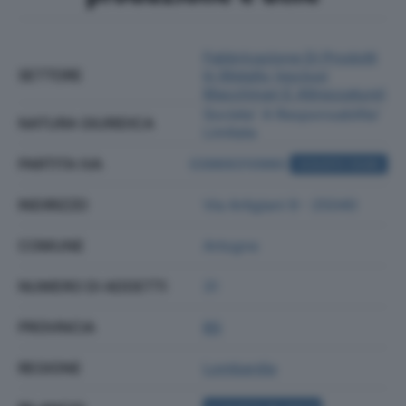
Fabbricazione Di Prodotti
SETTORE
In Metallo (esclusi
Macchinari E Attrezzature)
Societa' A Responsabilita'
NATURA GIURIDICA
Limitata
PARTITA IVA
03969310980
ACQUISTA VISURA
INDIRIZZO
Via Artigiani 9 - 25040
COMUNE
Artogne
NUMERO DI ADDETTI
31
PROVINCIA
BS
REGIONE
Lombardia