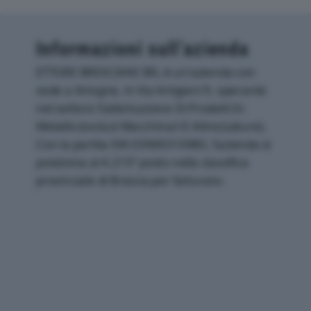
Informazioni sull’azienda
ETTORE BRESCIANI SRL è un'azienda con
sede a Artogne, in Via Artigiani 9, operante
nel settore Fabbricazione Di Prodotti In
Metallo (esclusi Macchinari E Attrezzature).
Con la partita IVA 03969310980, l'azienda si
posiziona al 4.215° posto nella classifica
provinciale di Brescia per fatturato.