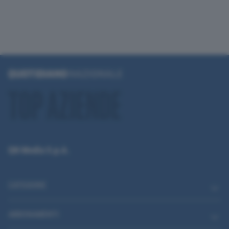
QN Media S.p.A.
CATEGORIE
ABBONAMENTI