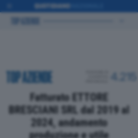
POSIZIONE IN
4.215
CLASSIFICA
PROVINCIALE
Fatturato ETTORE
BRESCIANI SRL dal 2019 al
2024, andamento
produzione e utile