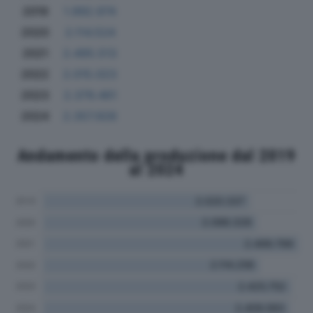
2019
1.992.974
2020
2.114.524
2021
2.495.513
2022
2.015.023
2023
2.379.461
2024
2.357.928
Andamento della produzione dal 2019
al 2024