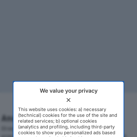
We value your privacy
This website uses cookies: a) necessary
(technical) cookies for the use of the site and
Analisi Economica 2019-2024
related services; b) optional cookies
(analytics and profiling, including third-party
Di seguito l'andamento dei principali indicatori
cookies to show you personalized ads based
economici di ETTORE BRESCIANI SRLdal 2019 al 2024,