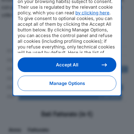
on your browsing habits) subject to consent.
con particolare attenzione a fatturato, produzione e
Their use is regulated by the relevant cookie
policy, which you can read
by clicking here
.
utile d'esercizio.
To give consent to optional cookies, you can
accept all of them by clicking the Accept All
button below. By clicking Manage Options,
Andamento del fatturato dal 2019
you can access the control panel and refuse
al 2024
all cookies (including profiling cookies); if
you refuse everything, only technical cookies
will be used by default. Here is the list of
providers
. Cookie consent will be stored and
applied also to the other websites of
Accept All
Editoriale Nazionale and their subdomains. By
expressing your choice on this site, you will
therefore not be asked again on other
Manage Options
Editoriale Nazionale websites that use the
same consent management platform (CMP).
You can still modify or withdraw your choice
at any time through the “Privacy Settings”
section.
Dati Fatturato (in €)
Anno
Fatturato