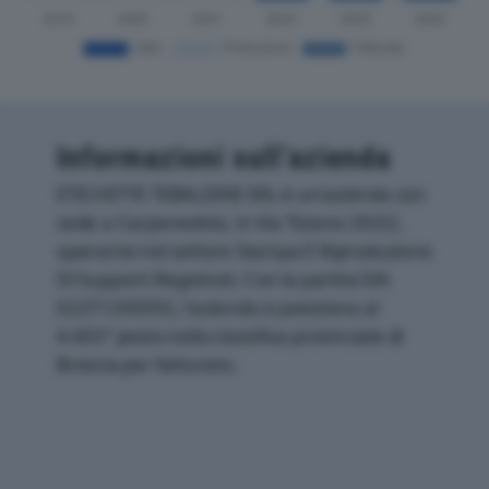
Informazioni sull’azienda
ETICHETTE TEBALDINI SRL è un'azienda con
sede a Carpenedolo, in Via Tiziano 20/22,
operante nel settore Stampa E Riproduzione
Di Supporti Registrati. Con la partita IVA
02271200392, l'azienda si posiziona al
4.655° posto nella classifica provinciale di
Brescia per fatturato.