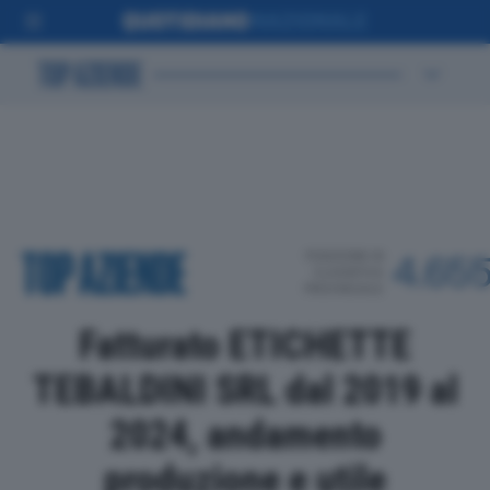
POSIZIONE IN
4.65
CLASSIFICA
PROVINCIALE
Fatturato ETICHETTE
TEBALDINI SRL dal 2019 al
2024, andamento
produzione e utile