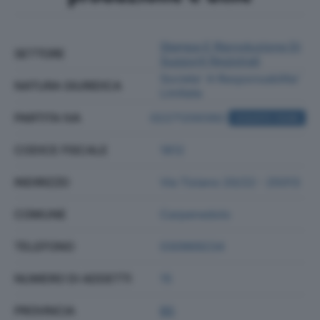
Stampa E Riproduzione Di
SETTORE
Supporti Registrati
Societa' A Responsabilita'
NATURA GIURIDICA
Limitata
PARTITA IVA
02271200392
ACQUISTA VISURA
CODICE FISCALE
1812
INDIRIZZO
Via Tiziano 20/22 - 25013
COMUNE
Carpenedolo
TELEFONO
030969234
NUMERO DI ADDETTI
15
PROVINCIA
BS