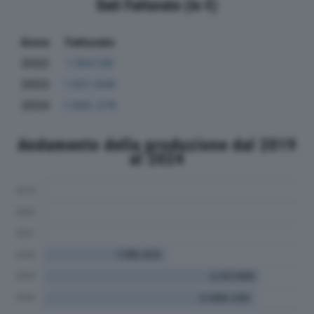
Dati Fatturato (in €)
Anno
Fatturato
2022
1.184.138
2023
1.921.846
2024
1.885.276
Andamento della produzione dal 2019
al 2024