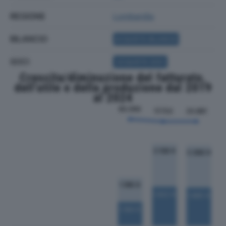
REGIONE
Lombardia
BILANCIO
ACQUISTA BILANCIO
SOCI
ACQUISTA SOCI
Crescita/diminuzione del fatturato,
dell'utile e della produzione dal 2019
al 2024