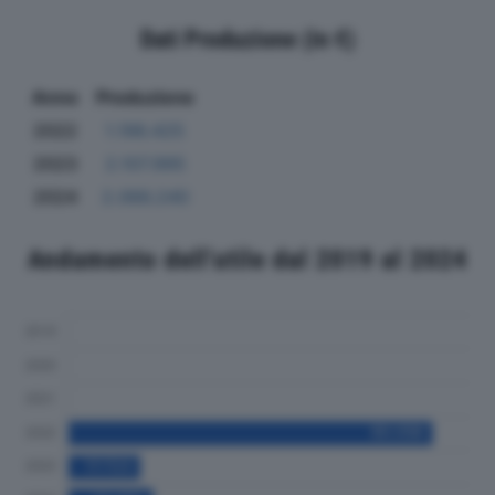
Dati Produzione (in €)
Anno
Produzione
2022
1.196.425
2023
2.107.995
2024
2.066.240
Andamento dell'utile dal 2019 al 2024