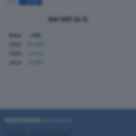
Dati Utili (in €)
Anno
Utili
2022
90.056
2023
17.723
2024
20.881