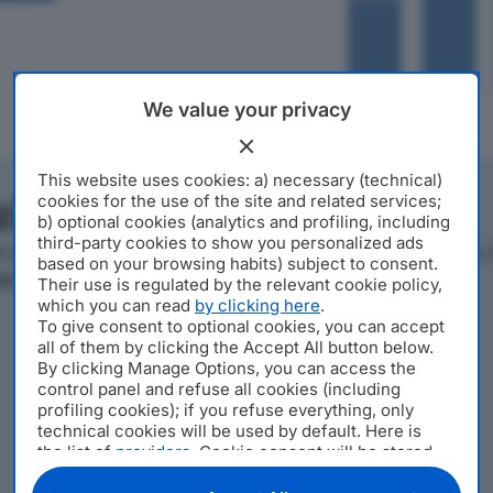
We value your privacy
This website uses cookies: a) necessary (technical)
cookies for the use of the site and related services;
azienda
b) optional cookies (analytics and profiling, including
third-party cookies to show you personalized ads
'azienda con sede a Mazzano, in Via Alessandro Volta 24,
based on your browsing habits) subject to consent.
fici Nca. Con la partita IVA 03547720981
Their use is regulated by the relevant cookie policy,
which you can read
by clicking here
.
To give consent to optional cookies, you can accept
all of them by clicking the Accept All button below.
By clicking Manage Options, you can access the
control panel and refuse all cookies (including
profiling cookies); if you refuse everything, only
technical cookies will be used by default. Here is
the list of
providers
. Cookie consent will be stored
and applied also to the other websites of Editoriale