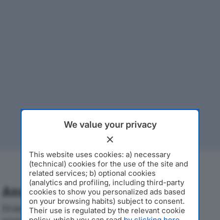
We value your privacy
This website uses cookies: a) necessary
(technical) cookies for the use of the site and
related services; b) optional cookies
(analytics and profiling, including third-party
Analisi Economica 2019-2024
cookies to show you personalized ads based
on your browsing habits) subject to consent.
Di seguito l'andamento dei principali indicatori
Their use is regulated by the relevant cookie
policy, which you can read
by clicking here
.