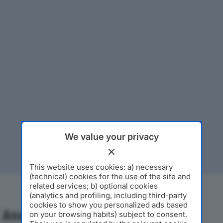
We value your privacy
This website uses cookies: a) necessary
(technical) cookies for the use of the site and
related services; b) optional cookies
(analytics and profiling, including third-party
cookies to show you personalized ads based
Analisi Economica 2019-2024
on your browsing habits) subject to consent.