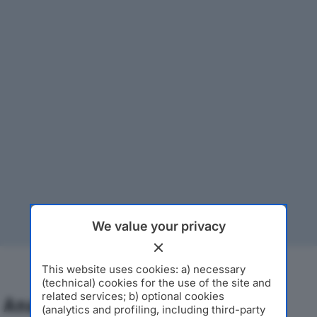
We value your privacy
This website uses cookies: a) necessary
(technical) cookies for the use of the site and
related services; b) optional cookies
Analisi Economica 2019-2024
(analytics and profiling, including third-party