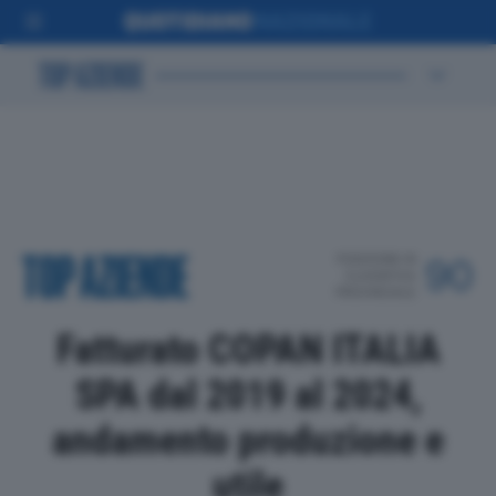
POSIZIONE IN
90
CLASSIFICA
PROVINCIALE
Fatturato COPAN ITALIA
SPA dal 2019 al 2024,
andamento produzione e
utile