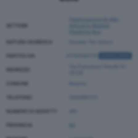
Fabbricazione Di Altri
SETTORE
Articoli In Materie
Plastiche Nca
NATURA GIURIDICA
Societa' Per Azioni
PARTITA IVA
01740560170
ACQUISTA VISURA
Via Francesco Perotti 10 -
INDIRIZZO
25125
COMUNE
Brescia
TELEFONO
0302687211
NUMERO DI ADDETTI
461
PROVINCIA
BS