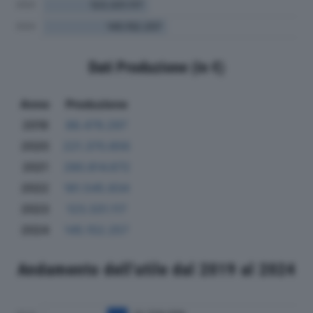
Dati Produzione (in €)
Anno
Produzione
2019
88.479.297
2020
221.370.856
2021
280.814.672
2022
181.545.834
2023
123.331.117
2024
145.152.257
Andamento dell'utile dal 2019 al 2024