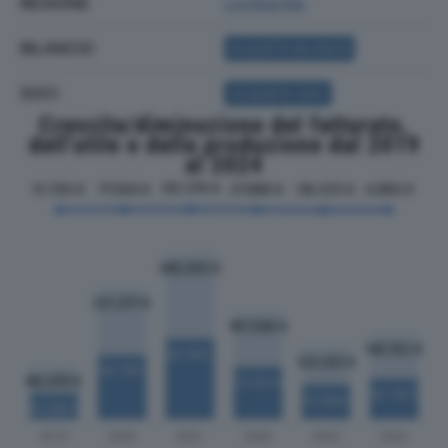
REGIONE
Lombardia
BILANCIO
ACQUISTA BILANCIO
SOCI
ACQUISTA SOCI
Crescita/diminuzione del fatturato,
dell'utile e della produzione dal 2019
al 2024