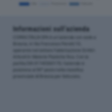
Informazioni sull’azienda
COPAN ITALIA SPA è un'azienda con sede a
Brescia, in Via Francesco Perotti 10,
operante nel settore Fabbricazione Di Altri
Articoli In Materie Plastiche Nca. Con la
partita IVA 01740560170, l'azienda si
posiziona al 90° posto nella classifica
provinciale di Brescia per fatturato.