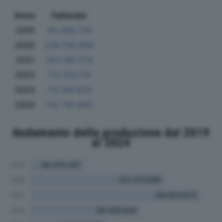
Anno
Fatturato
2019
85.088.779
2020
209.768.958
2021
263.091.579
2022
172.103.179
2023
113.587.870
2024
132.791.900
Andamento della produzione dal 2019
al 2024