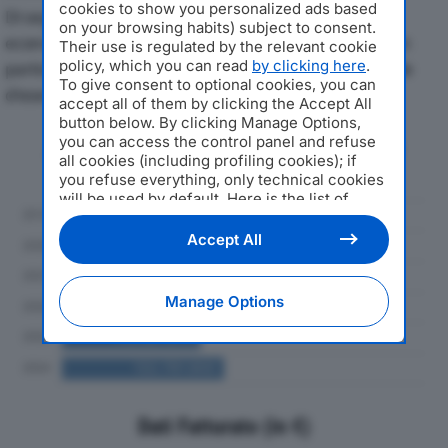
cookies to show you personalized ads based
Di seguito l'andamento dei principali indicatori
on your browsing habits) subject to consent.
economici di COPAN ITALIA SPAdal 2019 al 2024, con
Their use is regulated by the relevant cookie
policy, which you can read
by clicking here
.
particolare attenzione a fatturato, produzione e utile
To give consent to optional cookies, you can
d'esercizio.
accept all of them by clicking the Accept All
button below. By clicking Manage Options,
you can access the control panel and refuse
Andamento del fatturato dal 2019
all cookies (including profiling cookies); if
al 2024
you refuse everything, only technical cookies
will be used by default. Here is the list of
providers
. Cookie consent will be stored and
applied also to the other websites of
Accept All
Editoriale Nazionale and their subdomains. By
expressing your choice on this site, you will
therefore not be asked again on other
Manage Options
Editoriale Nazionale websites that use the
same consent management platform (CMP).
You can still modify or withdraw your choice
at any time through the “Privacy Settings”
section.
Dati Fatturato (in €)