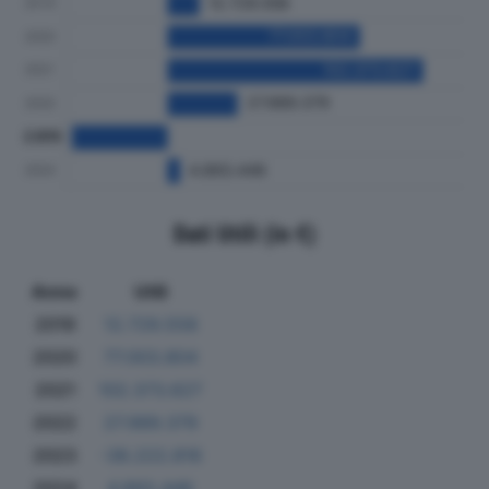
Dati Utili (in €)
Anno
Utili
2019
12.729.558
2020
77.003.804
2021
102.373.627
2022
27.989.379
2023
-38.222.816
2024
4.893.446