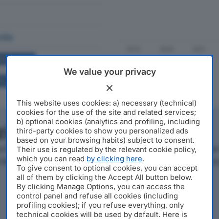
dia
A BILANCIO
We value your privacy
A SOCI
This website uses cookies: a) necessary (technical)
cookies for the use of the site and related services;
b) optional cookies (analytics and profiling, including
azienda
third-party cookies to show you personalized ads
based on your browsing habits) subject to consent.
Flero, in Via Francesco Petrarca 26, operante nel settore
Their use is regulated by the relevant cookie policy,
which you can read
by clicking here
.
ti Semilavorati. Con la partita IVA 04419010980, l'azienda si
To give consent to optional cookies, you can accept
all of them by clicking the Accept All button below.
By clicking Manage Options, you can access the
control panel and refuse all cookies (including
profiling cookies); if you refuse everything, only
technical cookies will be used by default. Here is