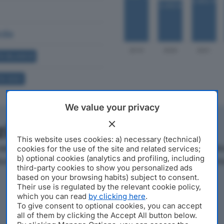
dia
A BILANCIO
A SOCI
We value your privacy
azienda
This website uses cookies: a) necessary (technical)
e a Chiari, in Via Dei Vetrai 26/28/30, operante nel setto
cookies for the use of the site and related services;
b) optional cookies (analytics and profiling, including
ure). Con la partita IVA 02006350983, l'azienda si posiziona
third-party cookies to show you personalized ads
based on your browsing habits) subject to consent.
Their use is regulated by the relevant cookie policy,
which you can read
by clicking here
.
To give consent to optional cookies, you can accept
all of them by clicking the Accept All button below.