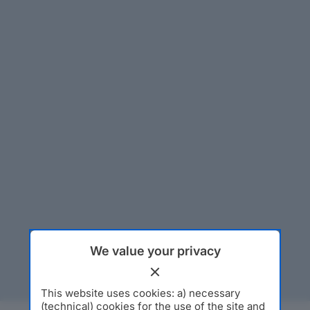
We value your privacy
This website uses cookies: a) necessary
(technical) cookies for the use of the site and