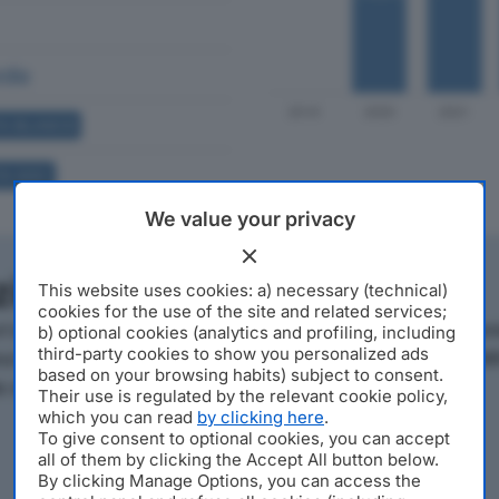
dia
A BILANCIO
A SOCI
We value your privacy
azienda
This website uses cookies: a) necessary (technical)
cookies for the use of the site and related services;
azienda con sede a Calvagese Della Riviera, in Via Antoni
b) optional cookies (analytics and profiling, including
third-party cookies to show you personalized ads
sclusi Macchinari E Attrezzature). Con la partita IVA 03398
based on your browsing habits) subject to consent.
e di Brescia per fatturato.
Their use is regulated by the relevant cookie policy,
which you can read
by clicking here
.
To give consent to optional cookies, you can accept
all of them by clicking the Accept All button below.
By clicking Manage Options, you can access the