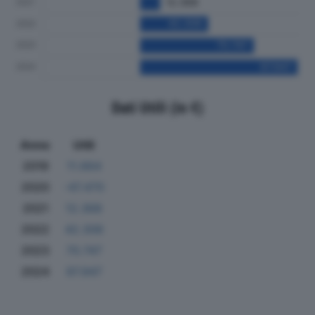
Dati Utili (in €)
Anno
Utili
2019
11.664
2020
-47.470
2021
12.368
2022
42.306
2023
70.747
2024
97.947