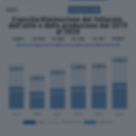
SOCI
ACQUISTA SOCI
Crescita/diminuzione del fatturato,
dell'utile e della produzione dal 2019
al 2024