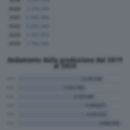
2019
3.209.204
2020
2.474.302
2021
2.942.994
2022
3.265.369
2023
3.323.972
2024
3.766.205
Andamento della produzione dal 2019
al 2024