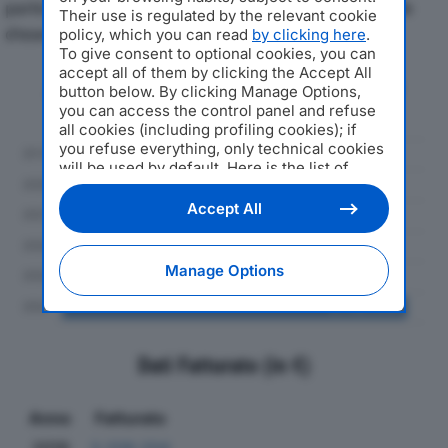
particolare attenzione a fatturato, produzione e utile
Their use is regulated by the relevant cookie
d'esercizio.
policy, which you can read
by clicking here
.
To give consent to optional cookies, you can
accept all of them by clicking the Accept All
Andamento del fatturato dal 2019
button below. By clicking Manage Options,
al 2024
you can access the control panel and refuse
all cookies (including profiling cookies); if
you refuse everything, only technical cookies
will be used by default. Here is the list of
providers
. Cookie consent will be stored and
applied also to the other websites of
Accept All
Editoriale Nazionale and their subdomains. By
expressing your choice on this site, you will
therefore not be asked again on other
Manage Options
Editoriale Nazionale websites that use the
same consent management platform (CMP).
You can still modify or withdraw your choice
at any time through the “Privacy Settings”
section.
Dati Fatturato (in €)
Anno
Fatturato