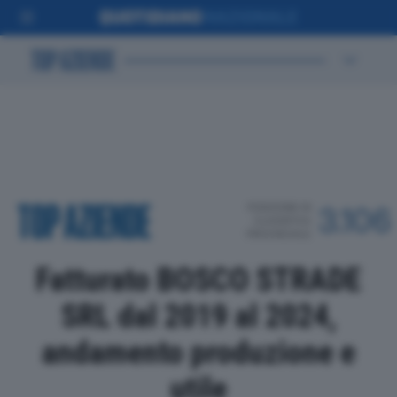
POSIZIONE IN
3.106
CLASSIFICA
PROVINCIALE
Fatturato BOSCO STRADE
SRL dal 2019 al 2024,
andamento produzione e
utile