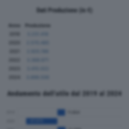
Dati Produzione (in €)
Anno
Produzione
2019
3.231.418
2020
2.570.485
2021
2.925.196
2022
3.368.871
2023
3.415.022
2024
3.898.506
Andamento dell'utile dal 2019 al 2024