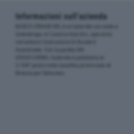
Informazioni sull’azienda
BOSCO STRADE SRL è un'azienda con sede a
Gottolengo, in Cascina Asia Snc, operante
nel settore Costruzione Di Strade E
Autostrade. Con la partita IVA
03533120980, l'azienda si posiziona al
3.106° posto nella classifica provinciale di
Brescia per fatturato.