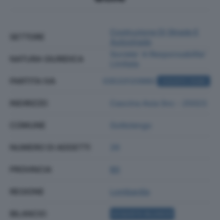
Costruzione Di Strade E
SETTORE
Autostrade
Societa' A Responsabilita'
NATURA GIURIDICA
Limitata
PARTITA IVA
03533120980
ACQUISTA VISURA
INDIRIZZO
Cascina Asia Snc - 25023
COMUNE
Gottolengo
NUMERO DI ADDETTI
26
PROVINCIA
BS
REGIONE
Lombardia
BILANCIO
ACQUISTA BILANCIO