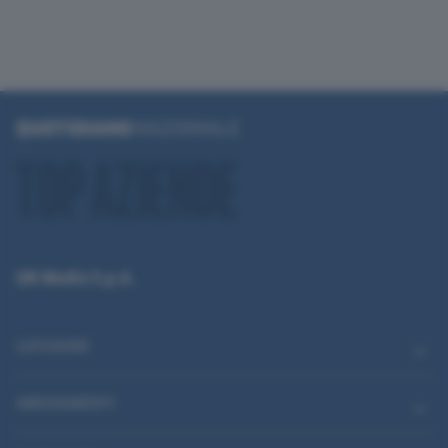
QN Media S.p.A.
CATEGORIE
ABBONAMENTI