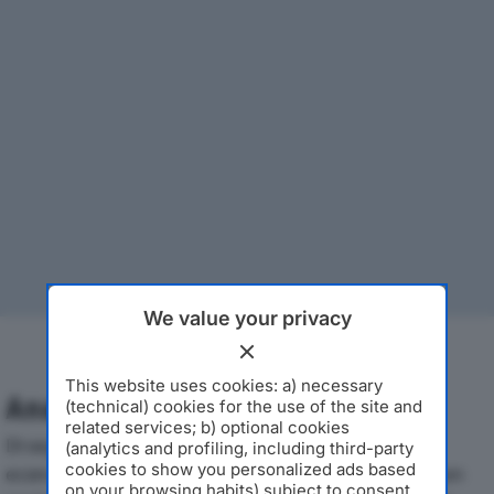
We value your privacy
This website uses cookies: a) necessary
Analisi Economica 2019-2024
(technical) cookies for the use of the site and
related services; b) optional cookies
Di seguito l'andamento dei principali indicatori
(analytics and profiling, including third-party
cookies to show you personalized ads based
economici di BOSCO STRADE SRLdal 2019 al 2024, con
on your browsing habits) subject to consent.