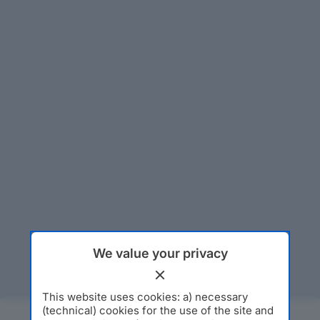
We value your privacy
This website uses cookies: a) necessary
(technical) cookies for the use of the site and