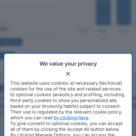
dia
A BILANCIO
A SOCI
We value your privacy
This website uses cookies: a) necessary (technical)
azienda
cookies for the use of the site and related services;
b) optional cookies (analytics and profiling, including
 Rezzato, in Via Emilio Alessandrini 2, operante nel setto
third-party cookies to show you personalized ads
Macchine Per Cucire E Per Maglieria. Con la partita IVA 002
based on your browsing habits) subject to consent.
Their use is regulated by the relevant cookie policy,
e di Brescia per fatturato.
which you can read
by clicking here
.
To give consent to optional cookies, you can accept
all of them by clicking the Accept All button below.
By clicking Manage Options, you can access the