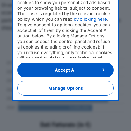
cookies to show you personalized ads based
Di seguito l'andamento dei principali indicatori
on your browsing habits) subject to consent.
economici di BATTAGLIO SRLdal 2019 al 2024, con
Their use is regulated by the relevant cookie
policy, which you can read
by clicking here
.
particolare attenzione a fatturato, produzione e utile
To give consent to optional cookies, you can
d'esercizio.
accept all of them by clicking the Accept All
button below. By clicking Manage Options,
you can access the control panel and refuse
Andamento del fatturato dal 2019
all cookies (including profiling cookies); if
al 2024
you refuse everything, only technical cookies
will be used by default. Here is the list of
providers
. Cookie consent will be stored and
applied also to the other websites of
Accept All
Editoriale Nazionale and their subdomains. By
expressing your choice on this site, you will
therefore not be asked again on other
Manage Options
Editoriale Nazionale websites that use the
same consent management platform (CMP).
You can still modify or withdraw your choice
at any time through the “Privacy Settings”
section.
Dati Fatturato (in €)