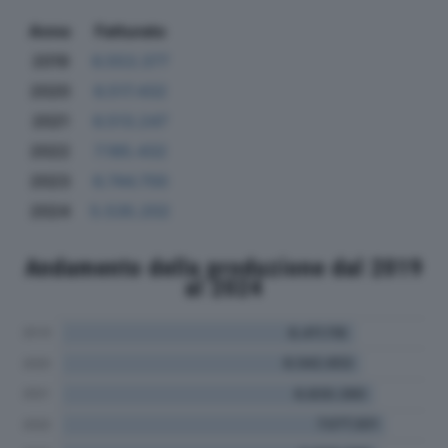
Anno
Fatturato
2019
6.553.377
2020
6.517.432
2021
6.513.247
2022
7.185.432
2023
6.744.700
2024
5.535.202
Andamento della produzione dal 2019
al 2024