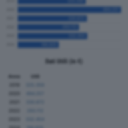
Dati Utili (in €)
Anno
Utili
2019
325.359
2020
494.257
2021
330.872
2022
293.112
2023
332.454
2024
196.605