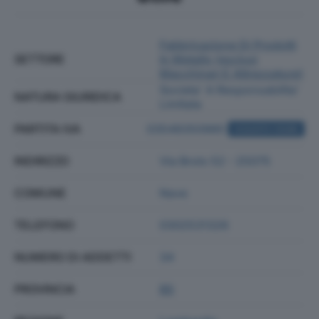
Fabbricazione Di Prodotti
SETTORE
In Metallo (esclusi
Macchinari E Attrezzature)
Societa' A Responsabilita'
NATURA GIURIDICA
Limitata
PARTITA IVA
03549350985
ACQUISTA VISURA
INDIRIZZO
Via Brolo 52 - 25075
COMUNE
Nave
TELEFONO
0302531326
NUMERO DI ADDETTI
34
PROVINCIA
BS