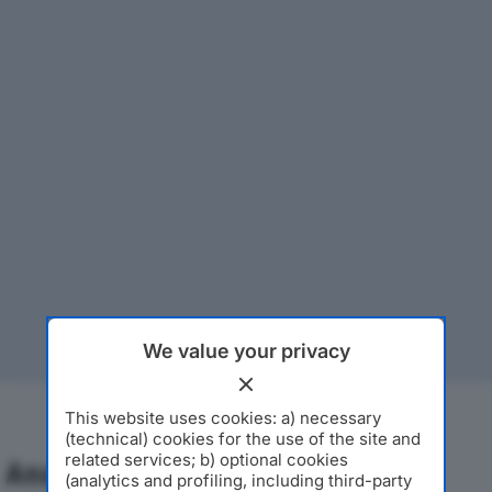
We value your privacy
This website uses cookies: a) necessary
(technical) cookies for the use of the site and
related services; b) optional cookies
Analisi Economica 2019-2024
(analytics and profiling, including third-party