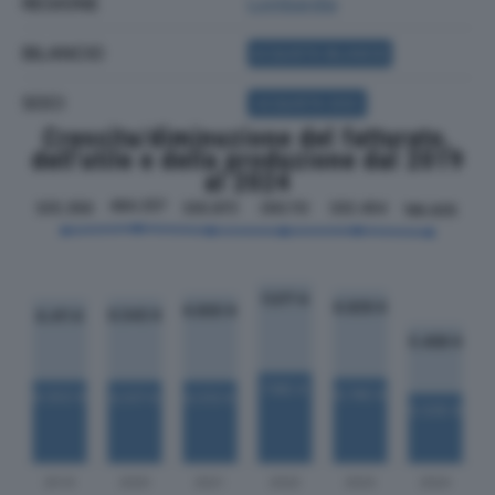
REGIONE
Lombardia
BILANCIO
ACQUISTA BILANCIO
SOCI
ACQUISTA SOCI
Crescita/diminuzione del fatturato,
dell'utile e della produzione dal 2019
al 2024