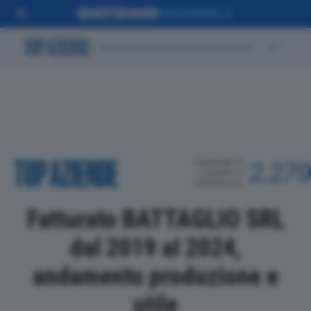
POSIZIONE IN
2.27
CLASSIFICA
PROVINCIALE
Fatturato BATTAGLIO SRL
dal 2019 al 2024,
andamento produzione e
utile