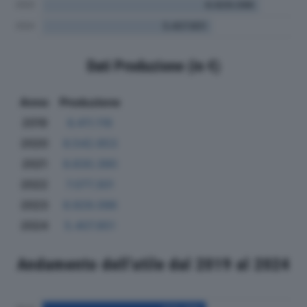
Dati Produzione (in €)
Anno
Produzione
2019
6.411.116
2020
6.542.653
2021
6.830.390
2022
7.077.301
2023
6.929.096
2024
5.407.851
Andamento dell'utile dal 2019 al 2024