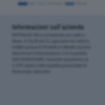
Informazioni sull’azienda
BATTAGLIO SRL è un'azienda con sede a
Nave, in Via Brolo 52, operante nel settore
Fabbricazione Di Prodotti In Metallo (esclusi
Macchinari E Attrezzature). Con la partita
IVA 03549350985, l'azienda si posiziona al
2.279° posto nella classifica provinciale di
Brescia per fatturato.