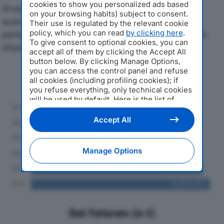
cookies to show you personalized ads based
Di seguito l'andamento dei principali indicatori
on your browsing habits) subject to consent.
economici di AUTOVALLE SRLdal 2019 al 2024, con
Their use is regulated by the relevant cookie
policy, which you can read
by clicking here
.
particolare attenzione a fatturato, produzione e utile
To give consent to optional cookies, you can
d'esercizio.
accept all of them by clicking the Accept All
button below. By clicking Manage Options,
you can access the control panel and refuse
Andamento del fatturato dal 2019
all cookies (including profiling cookies); if
al 2024
you refuse everything, only technical cookies
will be used by default. Here is the list of
providers
. Cookie consent will be stored and
applied also to the other websites of
Accept All
Editoriale Nazionale and their subdomains. By
expressing your choice on this site, you will
therefore not be asked again on other
Manage Options
Editoriale Nazionale websites that use the
same consent management platform (CMP).
You can still modify or withdraw your choice
at any time through the “Privacy Settings”
section.
Dati Fatturato (in €)