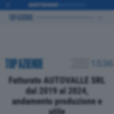
POSIZIONE IN
1.536
CLASSIFICA
PROVINCIALE
Fatturato AUTOVALLE SRL
dal 2019 al 2024,
andamento produzione e
utile