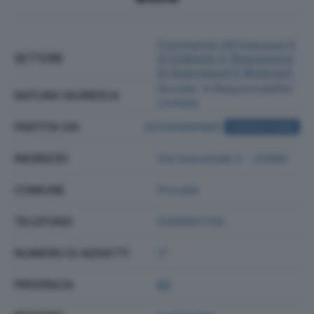
Commercio All'ingrosso E
SETTORE
Al Dettaglio E Riparazione
Di Autoveicoli E Motocicli
Societa' A Responsabilita'
NATURA GIURIDICA
Limitata
PARTITA IVA
02045690985
ACQUISTA VISURA
INDIRIZZO
Via Industriale 5 - 25080
COMUNE
Prevalle
TELEFONO
0306801756
NUMERO DI ADDETTI
17
PROVINCIA
BS