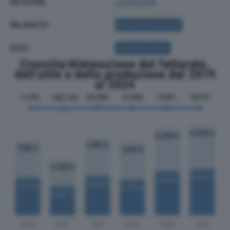
REGIONE
Lombardia
BILANCIO
ACQUISTA BILANCIO
SOCI
ACQUISTA SOCI
Crescita/diminuzione del fatturato,
dell'utile e della produzione dal 2019
al 2024