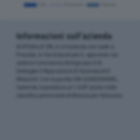
Informazioni sull’azienda
AUTOVALLE SRL è un'azienda con sede a
Prevalle, in Via Industriale 5, operante nel
settore Commercio All'ingrosso E Al
Dettaglio E Riparazione Di Autoveicoli E
Motocicli. Con la partita IVA 02045690985,
l'azienda si posiziona al 1.536° posto nella
classifica provinciale di Brescia per fatturato.