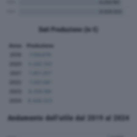
Dati Produzione (in €)
Anno
Produzione
2019
7.194.678
2020
5.262.120
2021
7.451.357
2022
7.297.091
2023
8.259.185
2024
8.428.323
Andamento dell'utile dal 2019 al 2024