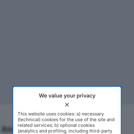
We value your privacy
This website uses cookies: a) necessary
(technical) cookies for the use of the site and
related services; b) optional cookies
Analisi Economica 2019-2024
(analytics and profiling, including third-party