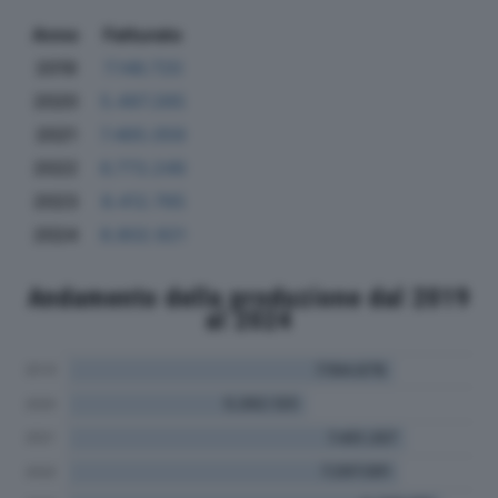
Anno
Fatturato
2019
7.146.720
2020
5.497.265
2021
7.465.059
2022
6.773.249
2023
8.412.765
2024
8.802.921
Andamento della produzione dal 2019
al 2024