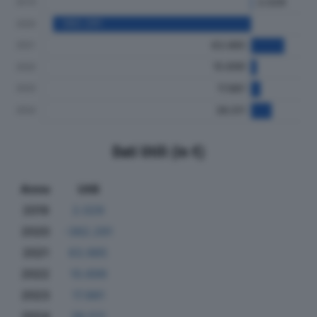
Dati Utili (in €)
Anno
Utili
2019
2.029
2020
-382.291
2021
63.985
2022
10.699
2023
17.881
2024
39.511