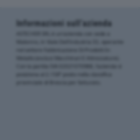
Informazioni sull’azienda
ASTICHER SRL è un'azienda con sede a
Malonno, in Viale Dell'industria 33, operante
nel settore Fabbricazione Di Prodotti In
Metallo (esclusi Macchinari E Attrezzature).
Con la partita IVA 02021070988, l'azienda si
posiziona al 2.158° posto nella classifica
provinciale di Brescia per fatturato.