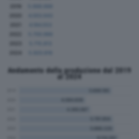
2019
5.668.668
2020
4.003.643
2021
4.184.553
2022
5.700.966
2023
5.715.813
2024
5.920.816
Andamento della produzione dal 2019
al 2024