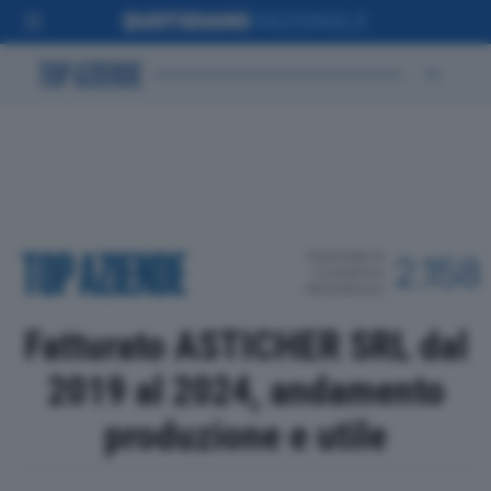
POSIZIONE IN
2.158
CLASSIFICA
PROVINCIALE
Fatturato ASTICHER SRL dal
2019 al 2024, andamento
produzione e utile