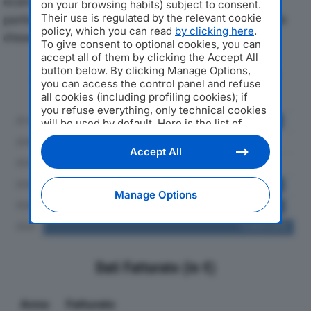
economici di ASTICHER SRLdal 2019 al 2024, con
on your browsing habits) subject to consent.
particolare attenzione a fatturato, produzione e utile
Their use is regulated by the relevant cookie
policy, which you can read
by clicking here
.
d'esercizio.
To give consent to optional cookies, you can
accept all of them by clicking the Accept All
button below. By clicking Manage Options,
Andamento del fatturato dal 2019
you can access the control panel and refuse
al 2024
all cookies (including profiling cookies); if
you refuse everything, only technical cookies
will be used by default. Here is the list of
providers
. Cookie consent will be stored and
applied also to the other websites of
Accept All
Editoriale Nazionale and their subdomains. By
expressing your choice on this site, you will
therefore not be asked again on other
Manage Options
Editoriale Nazionale websites that use the
same consent management platform (CMP).
You can still modify or withdraw your choice
at any time through the “Privacy Settings”
section.
Dati Fatturato (in €)
Anno
Fatturato