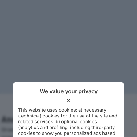
We value your privacy
This website uses cookies: a) necessary
(technical) cookies for the use of the site and
Analisi Economica 2019-2024
related services; b) optional cookies
(analytics and profiling, including third-party
Di seguito l'andamento dei principali indicatori
cookies to show you personalized ads based