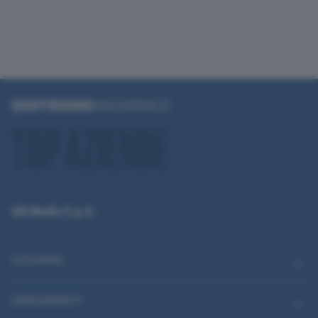
QN Media S.p.A.
CATEGORIE
ABBONAMENTI