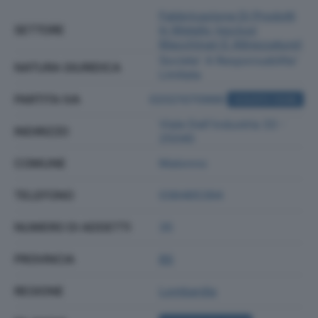
Fabbricazione Di Prodotti
SETTORE
In Metallo (esclusi
Macchinari E Attrezzature)
Societa' A Responsabilita'
NATURA GIURIDICA
Limitata
PARTITA IVA
02021070988
ACQUISTA VISURA
Viale Dell'industria 33 -
INDIRIZZO
25040
COMUNE
Malonno
TELEFONO
036465394
NUMERO DI ADDETTI
35
PROVINCIA
BS
REGIONE
Lombardia