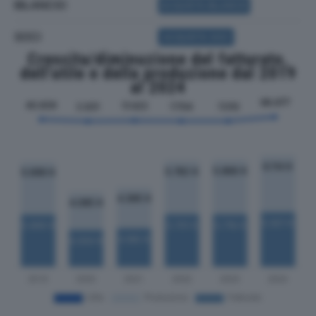
BILANCIO
ACQUISTA BILANCIO
SOCI
ACQUISTA SOCI
Crescita/diminuzione del fatturato,
dell'utile e della produzione dal 2019
al 2024