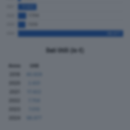
Dati Utili (in €)
Anno
Utili
2019
40.929
2020
2.631
2021
17.422
2022
7.704
2023
7.010
2024
98.977