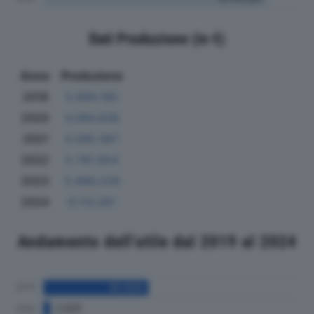
Dati Produzione (in €)
Anno
Produzione
2019
5.699.185
2020
4.084.836
2021
4.395.087
2022
5.781.854
2023
5.866.229
2024
6.114.261
Andamento dell'utile dal 2019 al 2024