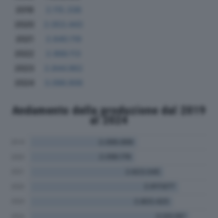
2019
2.115.338
2020
2.053.443
2021
2.640.119
2022
2.966.113
2023
2.844.962
2024
3.096.906
Andamento della produzione dal 2019
al 2024