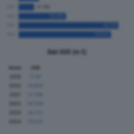
Dati Utili (in €)
Anno
Utili
2019
17.191
2020
16.804
2021
12.788
2022
39.056
2023
82.113
2024
76.070