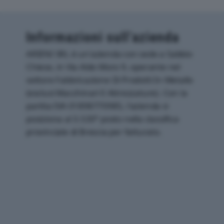
Informazioni sull’azienda
ARIENI SRL è un'azienda con sede a Sabbio
Chiese, in Via Aldo Moro 9, operante nel
settore Fabbricazione Di Prodotti In Metallo
(esclusi Macchinari E Attrezzature). Con la
partita IVA 01898770985, l'azienda si
posiziona al 3.530° posto nella classifica
provinciale di Brescia per fatturato.