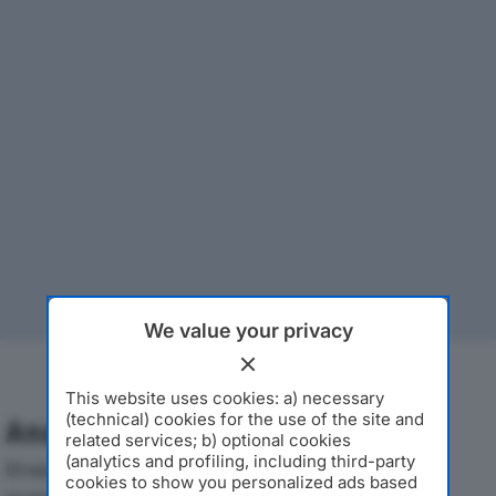
We value your privacy
This website uses cookies: a) necessary
(technical) cookies for the use of the site and
Analisi Economica 2019-2024
related services; b) optional cookies
(analytics and profiling, including third-party
Di seguito l'andamento dei principali indicatori
cookies to show you personalized ads based