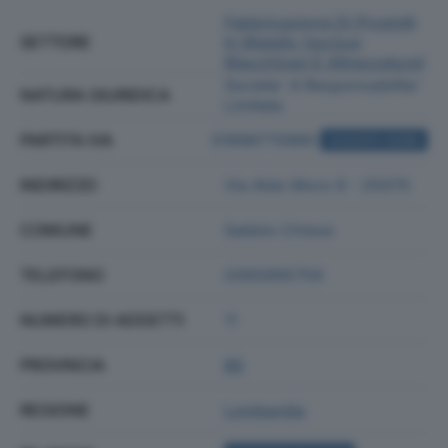
Fabbricazione Di Prodotti
SETTORE
In Metallo (esclusi
Macchinari E Attrezzature)
Societa' A Responsabilita'
NATURA GIURIDICA
Limitata
PARTITA IVA
01898770985
ACQUISTA VISURA
INDIRIZZO
Via Aldo Moro 9 - 25070
COMUNE
Sabbio Chiese
TELEFONO
0365895759
NUMERO DI ADDETTI
11
PROVINCIA
BS
REGIONE
Lombardia