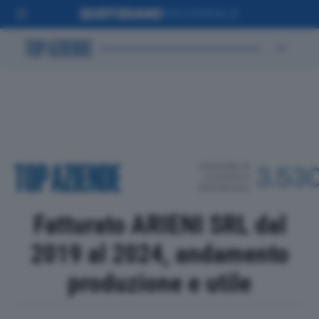
POSIZIONE IN
3.53
CLASSIFICA
PROVINCIALE
Fatturato ARIENI SRL dal
2019 al 2024, andamento
produzione e utile