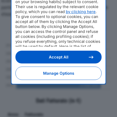
economici di ARIENI SRLdal 2019 al 2024, con
on your browsing habits) subject to consent.
particolare attenzione a fatturato, produzione e utile
Their use is regulated by the relevant cookie
policy, which you can read
by clicking here
.
d'esercizio.
To give consent to optional cookies, you can
accept all of them by clicking the Accept All
button below. By clicking Manage Options,
Andamento del fatturato dal 2019
you can access the control panel and refuse
al 2024
all cookies (including profiling cookies); if
you refuse everything, only technical cookies
will be used by default. Here is the list of
providers
. Cookie consent will be stored and
applied also to the other websites of
Accept All
Editoriale Nazionale and their subdomains. By
expressing your choice on this site, you will
therefore not be asked again on other
Manage Options
Editoriale Nazionale websites that use the
same consent management platform (CMP).
You can still modify or withdraw your choice
at any time through the “Privacy Settings”
section.
Dati Fatturato (in €)
Anno
Fatturato