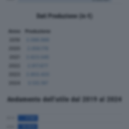
Dati Produzione (in €)
Anno
Produzione
2019
2.099.999
2020
2.056.178
2021
2.623.045
2022
2.917.677
2023
2.803.420
2024
3.125.197
Andamento dell'utile dal 2019 al 2024