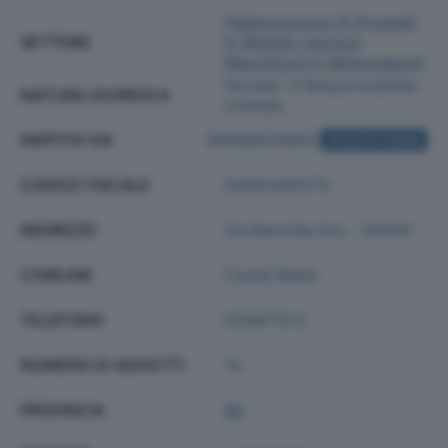
Fabbricazione Di Prodotti
SETTORE
In Metallo (esclusi
Macchinari E Attrezzature)
Societa' A Responsabilita'
NATURA GIURIDICA
Limitata
PARTITA IVA
00696830983
ACQUISTA VISURA
CODICE FISCALE
02855480170
INDIRIZZO
Via Renolda Snc - 25030
COMUNE
Castel Mella
TELEFONO
030871212
NUMERO DI ADDETTI
14
PROVINCIA
BS