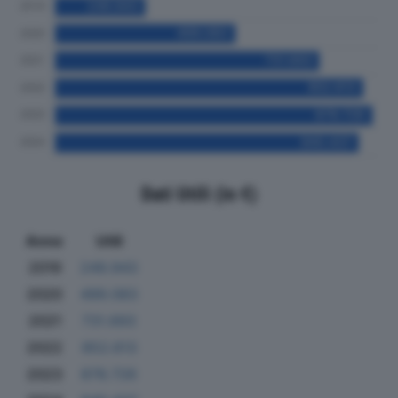
Dati Utili (in €)
Anno
Utili
2019
249.943
2020
499.083
2021
731.693
2022
852.613
2023
878.726