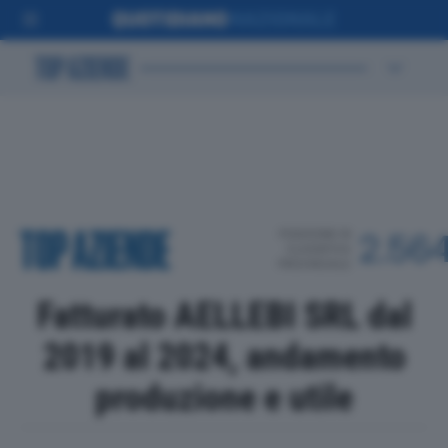
POSIZIONE IN
2.56
CLASSIFICA
PROVINCIALE
Fatturato AELLEBI SRL dal
2019 al 2024, andamento
produzione e utile