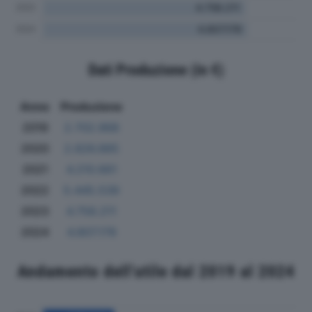
Dati Produzione (in €)
Anno
Produzione
2019
2.702.968
2020
2.826.885
2021
4.210.661
2022
5.445.539
2023
4.758.211
2024
4.807.178
Andamento dell'utile dal 2019 al 2024