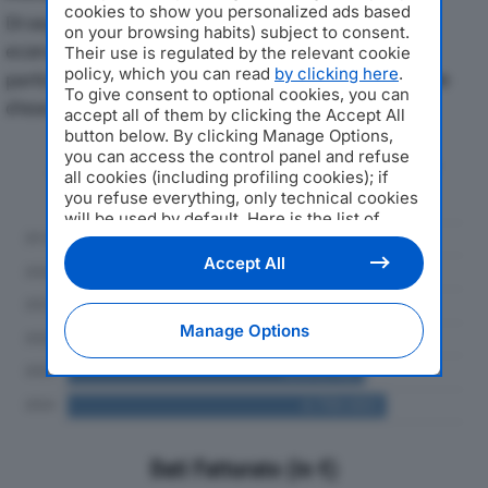
cookies to show you personalized ads based
Di seguito l'andamento dei principali indicatori
on your browsing habits) subject to consent.
economici di AELLEBI SRLdal 2019 al 2024, con
Their use is regulated by the relevant cookie
policy, which you can read
by clicking here
.
particolare attenzione a fatturato, produzione e utile
To give consent to optional cookies, you can
d'esercizio.
accept all of them by clicking the Accept All
button below. By clicking Manage Options,
you can access the control panel and refuse
Andamento del fatturato dal 2019
all cookies (including profiling cookies); if
al 2024
you refuse everything, only technical cookies
will be used by default. Here is the list of
providers
. Cookie consent will be stored and
applied also to the other websites of
Accept All
Editoriale Nazionale and their subdomains. By
expressing your choice on this site, you will
therefore not be asked again on other
Manage Options
Editoriale Nazionale websites that use the
same consent management platform (CMP).
You can still modify or withdraw your choice
at any time through the “Privacy Settings”
section.
Dati Fatturato (in €)