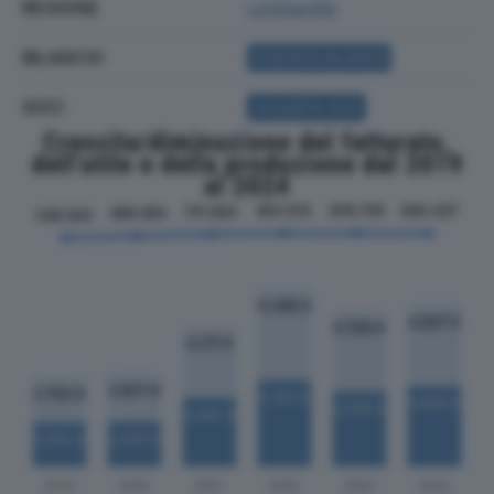
REGIONE
Lombardia
BILANCIO
ACQUISTA BILANCIO
SOCI
ACQUISTA SOCI
Crescita/diminuzione del fatturato,
dell'utile e della produzione dal 2019
al 2024