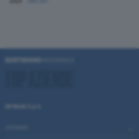
2024
840.437
QN Media S.p.A.
CATEGORIE