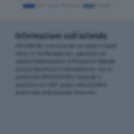
Informazioni sull’azienda
AELLEBI SRL è un'azienda con sede a Castel
Mella, in Via Renolda Snc, operante nel
settore Fabbricazione Di Prodotti In Metallo
(esclusi Macchinari E Attrezzature). Con la
partita IVA 00696830983, l'azienda si
posiziona al 2.564° posto nella classifica
provinciale di Brescia per fatturato.