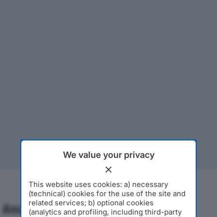
We value your privacy
This website uses cookies: a) necessary
(technical) cookies for the use of the site and
related services; b) optional cookies
Analisi Economica 2019-2024
(analytics and profiling, including third-party