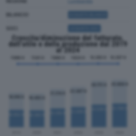
REGIONE
Lombardia
BILANCIO
ACQUISTA BILANCIO
SOCI
ACQUISTA SOCI
Crescita/diminuzione del fatturato,
dell'utile e della produzione dal 2019
al 2024