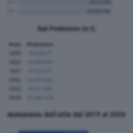
Dati Produzione (in €)
Anno
Produzione
2019
18.916.171
2020
18.454.940
2021
21.214.217
2022
22.067.383
2023
26.171.898
2024
25.859.239
Andamento dell'utile dal 2019 al 2024