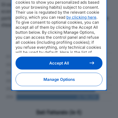
cookies to show you personalized ads based
Di seguito l'andamento dei principali indicatori
on your browsing habits) subject to consent.
economici di ABLE TECH SPAdal 2019 al 2024, con
Their use is regulated by the relevant cookie
policy, which you can read
by clicking here
.
particolare attenzione a fatturato, produzione e utile
To give consent to optional cookies, you can
d'esercizio.
accept all of them by clicking the Accept All
button below. By clicking Manage Options,
you can access the control panel and refuse
Andamento del fatturato dal 2019
all cookies (including profiling cookies); if
al 2024
you refuse everything, only technical cookies
will be used by default. Here is the list of
providers
. Cookie consent will be stored and
applied also to the other websites of
Accept All
Editoriale Nazionale and their subdomains. By
expressing your choice on this site, you will
therefore not be asked again on other
Manage Options
Editoriale Nazionale websites that use the
same consent management platform (CMP).
You can still modify or withdraw your choice
at any time through the “Privacy Settings”
section.
Dati Fatturato (in €)