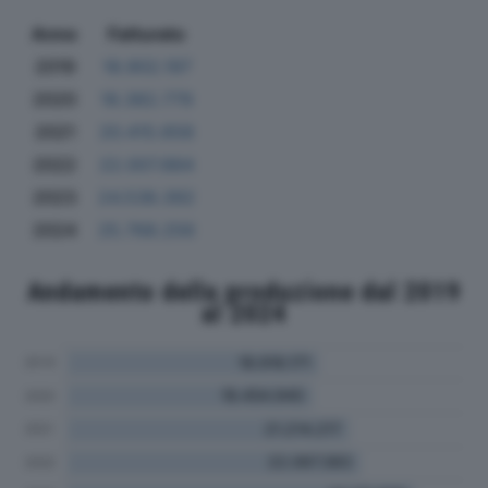
Anno
Fatturato
2019
18.902.197
2020
18.382.779
2021
20.415.658
2022
22.007.884
2023
24.538.392
2024
25.768.256
Andamento della produzione dal 2019
al 2024