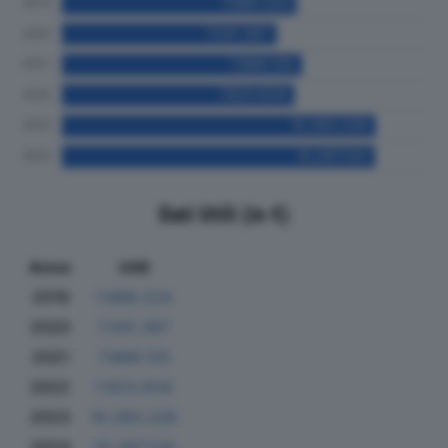
Dati Utili (in €)
Anno
Utili
2019
7.689.224
2020
7.041.397
2021
7.866.133
2022
7.623.634
2023
10.283.226
2024
10.267.124