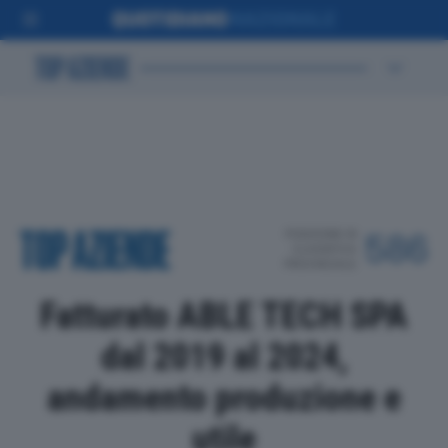
POSIZIONE IN
586
CLASSIFICA
PROVINCIALE
Fatturato ABLE TECH SPA
dal 2019 al 2024,
andamento produzione e
utile