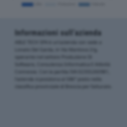
Informazioni sull’azienda
ABLE TECH SPA è un'azienda con sede a
Lonato Del Garda, in Via Mantova 2/g,
operante nel settore Produzione Di
Software, Consulenza Informatica E Attività
Connesse. Con la partita IVA 02355260981,
l'azienda si posiziona al 586° posto nella
classifica provinciale di Brescia per fatturato.