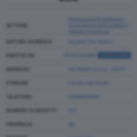
Produzione Di Software,
SETTORE
Consulenza Informatica E
Attività Connesse
NATURA GIURIDICA
Societa' Per Azioni
PARTITA IVA
02355260981
ACQUISTA VISURA
INDIRIZZO
Via Mantova 2/g - 25017
COMUNE
Lonato Del Garda
TELEFONO
0309650688
NUMERO DI ADDETTI
137
PROVINCIA
BS