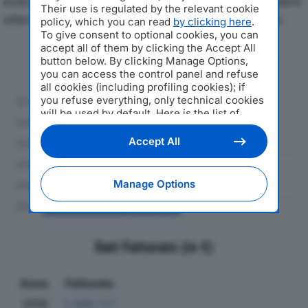
economici di A.L.M. SRLdal 2019 al 2024, con particolare
Their use is regulated by the relevant cookie
attenzione a fatturato, produzione e utile d'esercizio.
policy, which you can read
by clicking here
.
To give consent to optional cookies, you can
accept all of them by clicking the Accept All
Andamento del fatturato dal 2019
button below. By clicking Manage Options,
al 2024
you can access the control panel and refuse
all cookies (including profiling cookies); if
you refuse everything, only technical cookies
will be used by default. Here is the list of
providers
. Cookie consent will be stored and
applied also to the other websites of
Accept All
Editoriale Nazionale and their subdomains. By
expressing your choice on this site, you will
therefore not be asked again on other
Manage Options
Editoriale Nazionale websites that use the
same consent management platform (CMP).
You can still modify or withdraw your choice
at any time through the “Privacy Settings”
section.
Dati Fatturato (in €)
Anno
Fatturato
2019
2.686.727