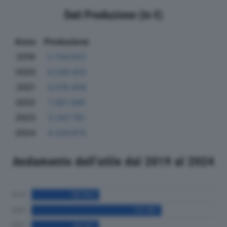
Dati Produzione (in €)
Anno
Produzione
2019
2.704.622
2020
4.236.420
2021
4.076.458
2022
7.367.399
2023
5.047.781
2024
4.334.874
Andamento dell'utile dal 2019 al 2024