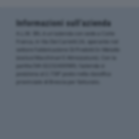
Informazioni sull’azienda
A.L.M. SRL è un'azienda con sede a Corte
Franca, in Via Dei Carretti 24, operante nel
settore Fabbricazione Di Prodotti In Metallo
(esclusi Macchinari E Attrezzature). Con la
partita IVA 02232430989, l'azienda si
posiziona al 2.738° posto nella classifica
provinciale di Brescia per fatturato.