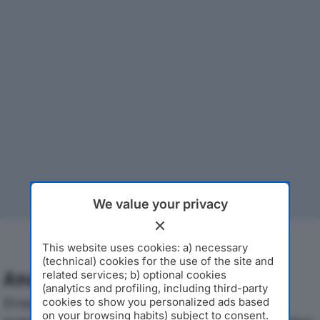
We value your privacy
This website uses cookies: a) necessary
(technical) cookies for the use of the site and
Analisi Economica 2019-2024
related services; b) optional cookies
(analytics and profiling, including third-party
Di seguito l'andamento dei principali indicatori
cookies to show you personalized ads based
on your browsing habits) subject to consent.