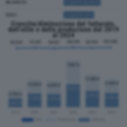
BILANCIO
ACQUISTA BILANCIO
SOCI
ACQUISTA SOCI
Crescita/diminuzione del fatturato,
dell'utile e della produzione dal 2019
al 2024