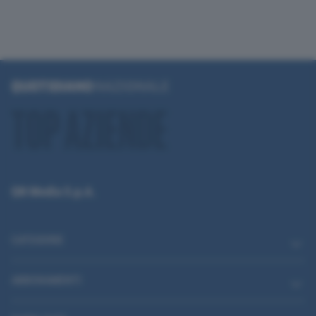
QN Media S.p.A.
CATEGORIE
ABBONAMENTI