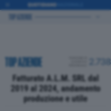
POSIZIONE IN
2.738
CLASSIFICA
PROVINCIALE
Fatturato A.L.M. SRL dal
2019 al 2024, andamento
produzione e utile