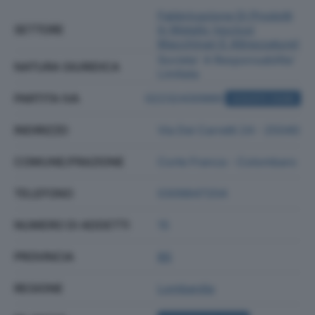
Fabbricazione Di Prodotti
SETTORE
In Metallo (esclusi
Macchinari E Attrezzature)
Societa' A Responsabilita'
NATURA GIURIDICA
Limitata
PARTITA IVA
02232430989
ACQUISTA VISURA
INDIRIZZO
Via Dei Carretti 24 - 25040
COMUNE/FRAZIONE
Corte Franca - Colombaro
TELEFONO
0309847204
NUMERO DI ADDETTI
15
PROVINCIA
BS
REGIONE
Lombardia