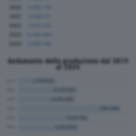
2020
4.205.739
2021
4.049.121
2022
7.072.276
2023
5.030.983
2024
4.388.756
Andamento della produzione dal 2019
al 2024