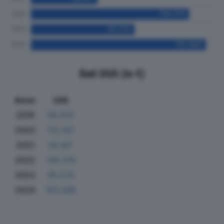
Dati Utili (in €)
Anno
Utili
2019
58.502
2020
112.187
2021
58.167
2022
138.319
2023
90.574
2024
153.086