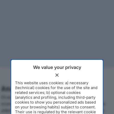
We value your privacy
This website uses cookies: a) necessary
Analisi Economica 2019-2024
(technical) cookies for the use of the site and
related services; b) optional cookies
Di seguito l'andamento dei principali indicatori
(analytics and profiling, including third-party
cookies to show you personalized ads based
economici di 2M SRLdal 2019 al 2024, con particolare
on your browsing habits) subject to consent.
attenzione a fatturato, produzione e utile d'esercizio.
Their use is regulated by the relevant cookie