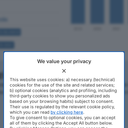
dia
A BILANCIO
A SOCI
We value your privacy
azienda
This website uses cookies: a) necessary (technical)
glio, in Viale Oriano 20, operante nel settore Commercio A
cookies for the use of the site and related services;
b) optional cookies (analytics and profiling, including
tita IVA 02502530161, l'azienda si posiziona al 1.517° posto 
third-party cookies to show you personalized ads
based on your browsing habits) subject to consent.
Their use is regulated by the relevant cookie policy,
which you can read
by clicking here
.
To give consent to optional cookies, you can accept
all of them by clicking the Accept All button below.