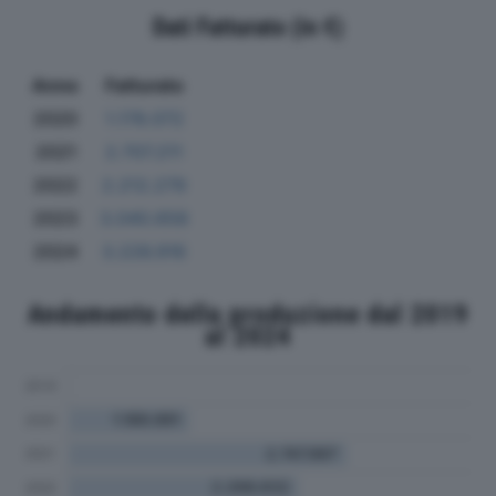
Dati Fatturato (in €)
Anno
Fatturato
2020
1.178.072
2021
2.707.211
2022
2.212.279
2023
3.040.658
2024
3.226.916
Andamento della produzione dal 2019
al 2024