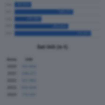
Dati Utili (in €)
Anno
Utili
2020
155.904
2021
546.271
2022
251.083
2023
500.604
2024
713.031