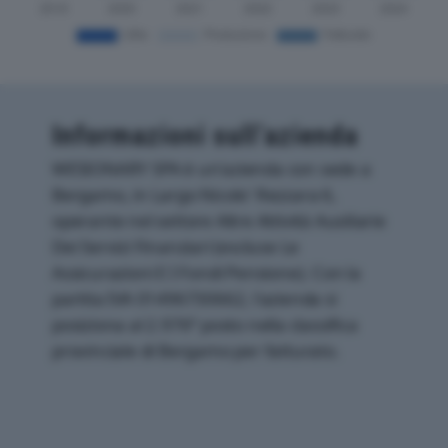
Informazioni sull’azienda
WESIONARY SPA è un'azienda con sede a
Bergamo, in Largo Nicolo' Rezzara 6,
operante nel settore Altre Attività Ausiliarie
Dei Servizi Finanziari (escluse Le
Assicurazioni E I Fondi Pensione). Con la
partita IVA 01496730662, l'azienda si
posiziona al 2.976° posto nella classifica
provinciale di Bergamo per fatturato.