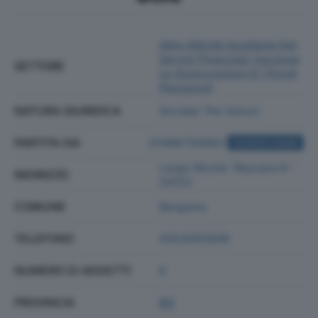
Altre Attività Ausiliarie Dei
Servizi Finanziari (escluse
SETTORE
Le Assicurazioni E I Fondi
Pensione)
NATURA GIURIDICA
Societa' Per Azioni
PARTITA IVA
01496730662
ACQUISTA VISURA
Largo Nicolo' Rezzara 6 -
INDIRIZZO
24122
COMUNE
Bergamo
TELEFONO
0353055836
NUMERO DI ADDETTI
6
PROVINCIA
BG