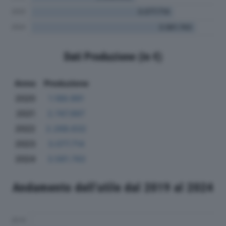
Dati Produzione (in €)
Anno
Produzione
2020
1.189.991
2021
2.747.997
2022
2.268.632
2023
3.077.714
2024
3.561.743
Andamento dell'utile dal 2019 al 2024