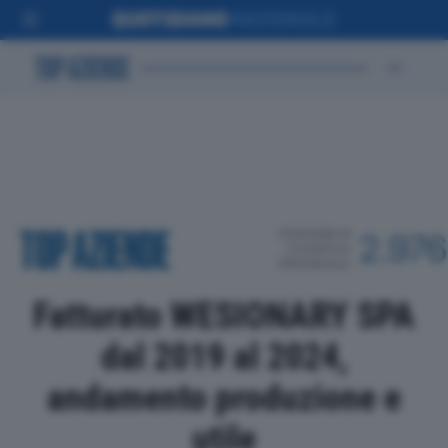
POSIZIONE IN
2.976
CLASSIFICA
PROVINCIALE
Fatturato WESIONARY SPA
dal 2019 al 2024,
andamento produzione e
utile