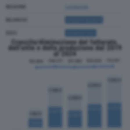
REGIONE
Lombardia
BILANCIO
ACQUISTA BILANCIO
SOCI
ACQUISTA SOCI
Crescita/diminuzione del fatturato,
dell'utile e della produzione dal 2019
al 2024