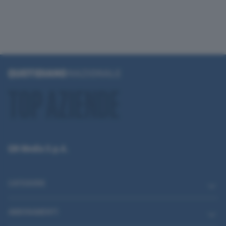
QN Media S.p.A.
CATEGORIE
ABBONAMENTI