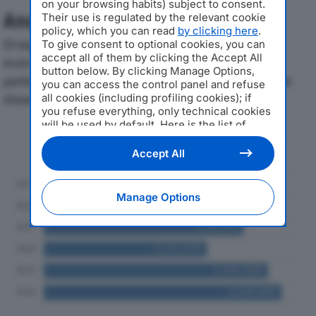
on your browsing habits) subject to consent.
Analisi Economica 2019-2024
Their use is regulated by the relevant cookie
policy, which you can read
by clicking here
.
Di seguito l'andamento dei principali indicatori
To give consent to optional cookies, you can
accept all of them by clicking the Accept All
economici di WESIONARY SPAdal 2019 al 2024, con
button below. By clicking Manage Options,
particolare attenzione a fatturato, produzione e utile
you can access the control panel and refuse
all cookies (including profiling cookies); if
d'esercizio.
you refuse everything, only technical cookies
will be used by default. Here is the list of
Andamento del fatturato dal 2019
providers
. Cookie consent will be stored and
al 2024
applied also to the other websites of
Accept All
Editoriale Nazionale and their subdomains. By
expressing your choice on this site, you will
therefore not be asked again on other
Manage Options
Editoriale Nazionale websites that use the
same consent management platform (CMP).
You can still modify or withdraw your choice
at any time through the “Privacy Settings”
section.