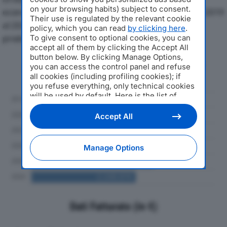
on your browsing habits) subject to consent.
economici di TRAPUNTIFICIO BERGAMASCO SRLdal 2019
Their use is regulated by the relevant cookie
al 2024, con particolare attenzione a fatturato,
policy, which you can read
by clicking here
.
produzione e utile d'esercizio.
To give consent to optional cookies, you can
accept all of them by clicking the Accept All
button below. By clicking Manage Options,
Andamento del fatturato dal 2019
you can access the control panel and refuse
al 2024
all cookies (including profiling cookies); if
you refuse everything, only technical cookies
will be used by default. Here is the list of
providers
. Cookie consent will be stored and
applied also to the other websites of
Accept All
Editoriale Nazionale and their subdomains. By
expressing your choice on this site, you will
therefore not be asked again on other
Manage Options
Editoriale Nazionale websites that use the
same consent management platform (CMP).
You can still modify or withdraw your choice
at any time through the “Privacy Settings”
section.
Dati Fatturato (in €)