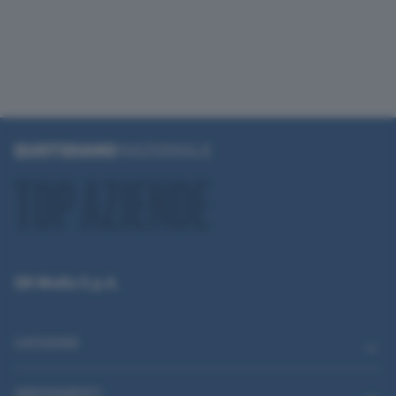
QN Media S.p.A.
CATEGORIE
ABBONAMENTI