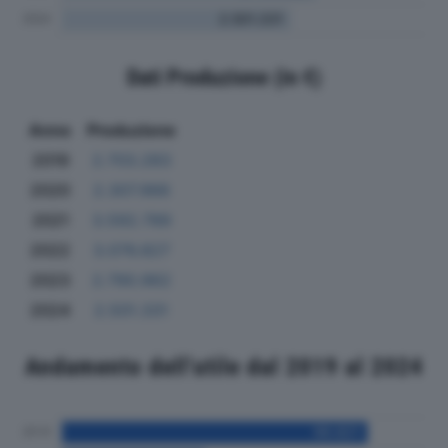
Dati Produzione (in €)
Anno
Produzione
2019
2.703.283
2020
2.307.966
2021
3.592.789
2022
3.076.827
2023
2.790.962
2024
2.501.331
Andamento dell'utile dal 2019 al 2024