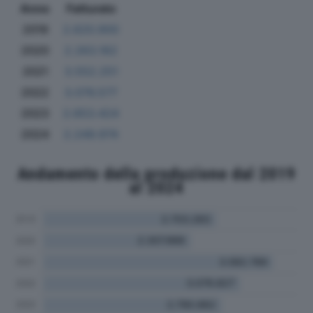
Anno
Fatturato
2019
2.620.900
2020
2.263.162
2021
3.552.251
2022
3.076.577
2023
2.653.424
2024
2.249.974
Andamento della produzione dal 2019
al 2024