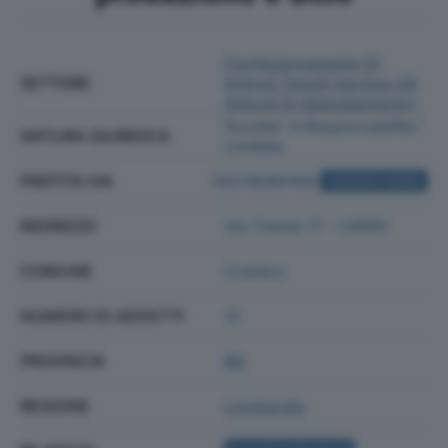
Confezionamento Di
SETTORE
Articoli Tessili (esclusi Gli
Articoli Di Abbigliamento)
Societa' A Responsabilita'
NATURA GIURIDICA
Limitata
PARTITA IVA
00218080166
ACQUISTA VISURA
INDIRIZZO
Via Trieste 17 - 24060
COMUNE
Credaro
NUMERO DI ADDETTI
12
PROVINCIA
BG
REGIONE
Lombardia