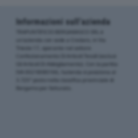
Informazioni sull’azienda
TRAPUNTIFICIO BERGAMASCO SRL è
un'azienda con sede a Credaro, in Via
Trieste 17, operante nel settore
Confezionamento Di Articoli Tessili (esclusi
Gli Articoli Di Abbigliamento). Con la partita
IVA 00218080166, l'azienda si posiziona al
3.725° posto nella classifica provinciale di
Bergamo per fatturato.