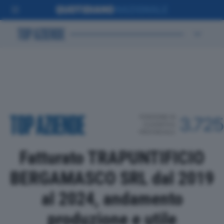
POSIZIONE IN
3.725
CLASSIFICA
PROVINCIALE
Fatturato TRAPUNTIFICIO
BERGAMASCO SRL dal 2019
al 2024, andamento
produzione e utile