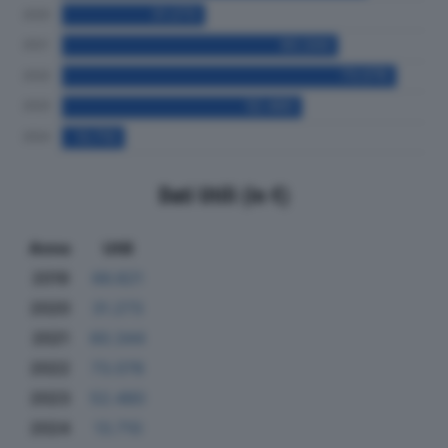
Dati Utili (in €)
Anno
Utili
2019
66.821
2020
31.273
2021
60.344
2022
73.078
2023
52.480
2024
13.710