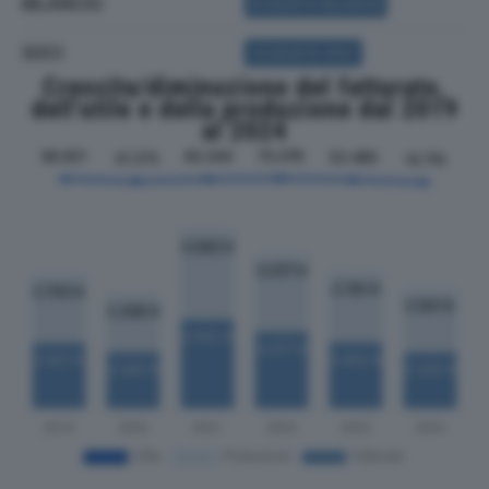
BILANCIO
ACQUISTA BILANCIO
SOCI
ACQUISTA SOCI
Crescita/diminuzione del fatturato,
dell'utile e della produzione dal 2019
al 2024