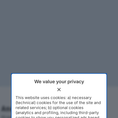
We value your privacy
This website uses cookies: a) necessary
(technical) cookies for the use of the site and
Analisi Economica 2019-2024
related services; b) optional cookies
(analytics and profiling, including third-party
Di seguito l'andamento dei principali indicatori
cookies to show you personalized ads based