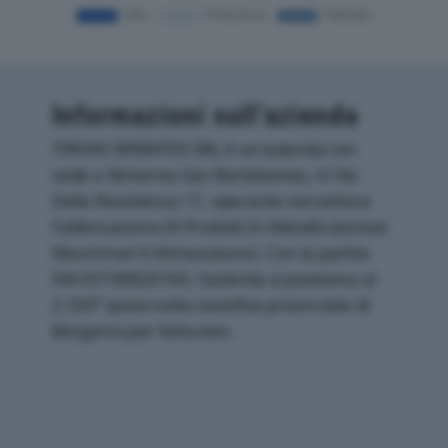
Informazioni sull’azienda
TIRONI SERBATOI SRL è un'azienda con
sede a Almenno San Bartolomeo, in Via
Della Resistenza 17, operante nel settore
Fabbricazione Di Prodotti In Metallo (esclusi
Macchinari E Attrezzature). Con la partita
IVA 03100820160, l'azienda si posiziona al
2.320° posto nella classifica provinciale di
Bergamo per fatturato.