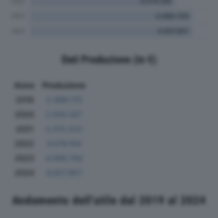
Dati Produzione (in €)
Anno
Produzione
2019
3.398.175
2020
2.610.021
2021
3.312.522
2022
4.074.159
2023
4.566.705
2024
4.557.957
Andamento dell'utile dal 2019 al 2024