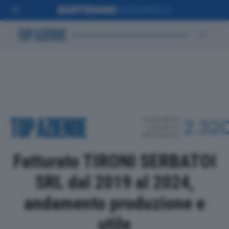
POSIZIONE IN
2.32
CLASSIFICA
PROVINCIALE
Fatturato TIRONI SERBATOI
SRL dal 2019 al 2024,
andamento produzione e
utile