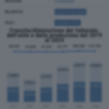
REGIONE
Lombardia
BILANCIO
ACQUISTA BILANCIO
SOCI
ACQUISTA SOCI
Crescita/diminuzione del fatturato,
dell'utile e della produzione dal 2019
al 2024