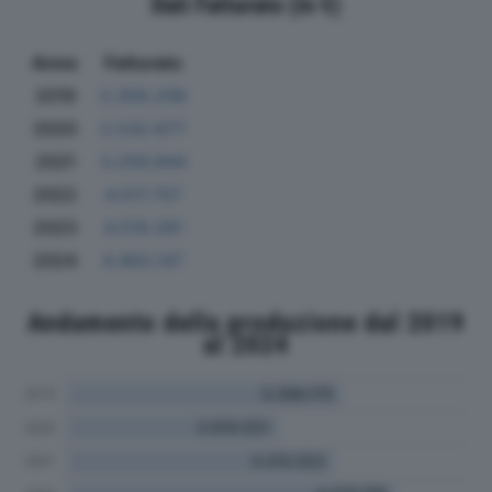
Dati Fatturato (in €)
Anno
Fatturato
2019
3.359.206
2020
2.532.677
2021
3.256.944
2022
4.017.757
2023
4.519.281
2024
4.483.147
Andamento della produzione dal 2019
al 2024