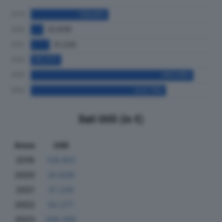
Dati Utili (in €)
Anno
Utili
2019
128.601
2020
20.839
2021
31.226
2022
50.277
2023
269.095