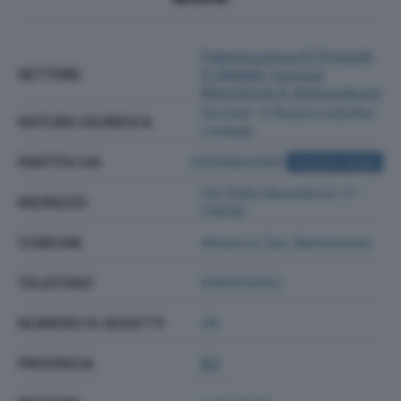
Fabbricazione Di Prodotti
SETTORE
In Metallo (esclusi
Macchinari E Attrezzature)
Societa' A Responsabilita'
NATURA GIURIDICA
Limitata
PARTITA IVA
03100820160
ACQUISTA VISURA
Via Della Resistenza 17 -
INDIRIZZO
24030
COMUNE
Almenno San Bartolomeo
TELEFONO
035553253
NUMERO DI ADDETTI
26
PROVINCIA
BG