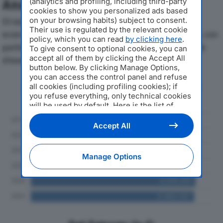
(analytics and profiling, including third-party
Analisi Economica 2019-2024
cookies to show you personalized ads based
on your browsing habits) subject to consent.
Di seguito l'andamento dei principali indicatori
Their use is regulated by the relevant cookie
economici di TIRONI SERBATOI SRLdal 2019 al 2024, con
policy, which you can read
by clicking here
.
particolare attenzione a fatturato, produzione e utile
To give consent to optional cookies, you can
accept all of them by clicking the Accept All
d'esercizio.
button below. By clicking Manage Options,
you can access the control panel and refuse
Andamento del fatturato dal 2019
all cookies (including profiling cookies); if
al 2024
you refuse everything, only technical cookies
will be used by default. Here is the list of
providers
. Cookie consent will be stored and
applied also to the other websites of
Accept All
Editoriale Nazionale and their subdomains. By
expressing your choice on this site, you will
therefore not be asked again on other
Manage Options
Editoriale Nazionale websites that use the
same consent management platform (CMP).
You can still modify or withdraw your choice
at any time through the “Privacy Settings”
section.