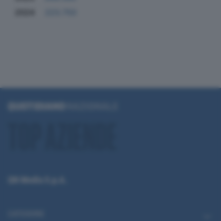
2024
223.750
QN Media S.p.A.
CATEGORIE