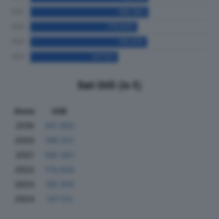
Dati Utili (in €)
Anno
Utili
2019
261.893
2020
198.153
2021
198.382
2022
179.828
2023
195.919
2024
147.125