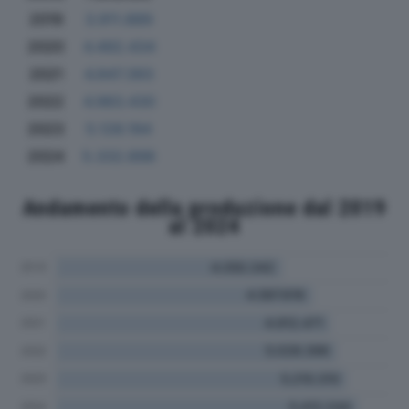
2019
3.911.889
2020
4.492.434
2021
4.847.393
2022
4.983.430
2023
5.128.194
2024
5.332.898
Andamento della produzione dal 2019
al 2024