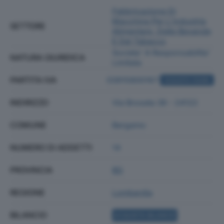
Fabbricazione Di
Macchine Per L'industria
SETTORE
Alimentare, Delle Bevande
E Del Tabacco
Societa' A Responsabilita'
NATURA GIURIDICA
Limitata
PARTITA IVA
03915800167
ACQUISTA VISURA
INDIRIZZO
Via Broseta 36 - 24122
COMUNE
Bergamo
NUMERO DI ADDETTI
14
PROVINCIA
BG
REGIONE
Lombardia
BILANCIO
ACQUISTA BILANCIO