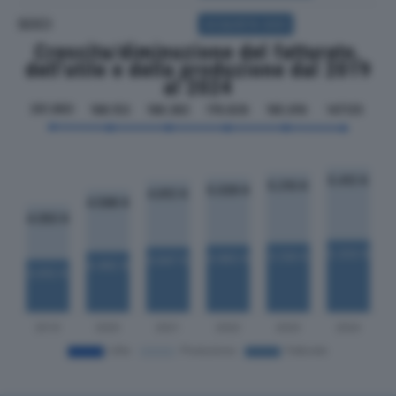
SOCI
ACQUISTA SOCI
Crescita/diminuzione del fatturato,
dell'utile e della produzione dal 2019
al 2024