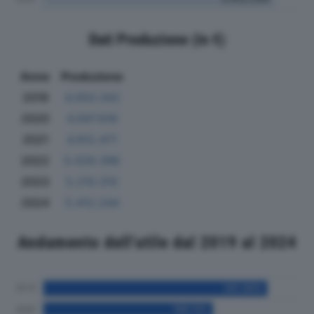
Dati Produzione (in €)
Anno
Produzione
2019
4.050.342
2020
4.597.616
2021
4.912.471
2022
5.028.396
2023
5.210.310
2024
5.412.244
Andamento dell'utile dal 2019 al 2024