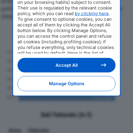
economici di TIEFFEPI SRLdal 2019 al 2024, con
on your browsing habits) subject to consent.
Their use is regulated by the relevant cookie
particolare attenzione a fatturato, produzione e utile
policy, which you can read
by clicking here
.
d'esercizio.
To give consent to optional cookies, you can
accept all of them by clicking the Accept All
button below. By clicking Manage Options,
Andamento del fatturato dal 2019
you can access the control panel and refuse
al 2024
all cookies (including profiling cookies); if
you refuse everything, only technical cookies
will be used by default. Here is the list of
providers
. Cookie consent will be stored and
applied also to the other websites of
Accept All
Editoriale Nazionale and their subdomains. By
expressing your choice on this site, you will
therefore not be asked again on other
Manage Options
Editoriale Nazionale websites that use the
same consent management platform (CMP).
You can still modify or withdraw your choice
at any time through the “Privacy Settings”
section.
Dati Fatturato (in €)
Anno
Fatturato