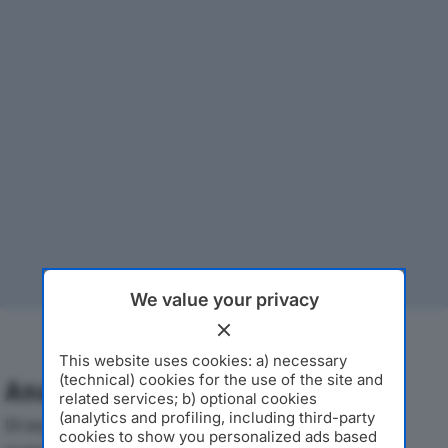
We value your privacy
This website uses cookies: a) necessary
(technical) cookies for the use of the site and
Analisi Economica 2019-2024
related services; b) optional cookies
(analytics and profiling, including third-party
Di seguito l'andamento dei principali indicatori
cookies to show you personalized ads based