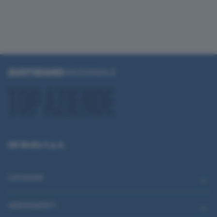
QN Media S.p.A.
CATEGORIE
ABBONAMENTI