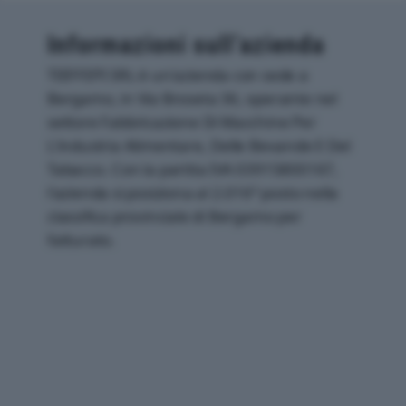
Informazioni sull’azienda
TIEFFEPI SRL è un'azienda con sede a
Bergamo, in Via Broseta 36, operante nel
settore Fabbricazione Di Macchine Per
L'industria Alimentare, Delle Bevande E Del
Tabacco. Con la partita IVA 03915800167,
l'azienda si posiziona al 2.016° posto nella
classifica provinciale di Bergamo per
fatturato.