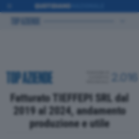
POSIZIONE IN
2.016
CLASSIFICA
PROVINCIALE
Fatturato TIEFFEPI SRL dal
2019 al 2024, andamento
produzione e utile