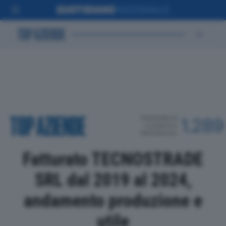
POSIZIONE IN
1.289
CLASSIFICA
PROVINCIALE
Fatturato TECNOSTRADE
SRL dal 2019 al 2024,
andamento produzione e
utile