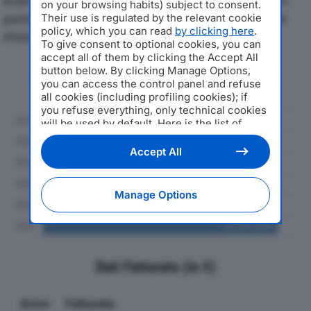
economici di TECNOSTRADE SRLdal 2019 al 2024, con
on your browsing habits) subject to consent.
particolare attenzione a fatturato, produzione e utile
Their use is regulated by the relevant cookie
policy, which you can read
by clicking here
.
d'esercizio.
To give consent to optional cookies, you can
accept all of them by clicking the Accept All
button below. By clicking Manage Options,
Andamento del fatturato dal 2019
you can access the control panel and refuse
al 2024
all cookies (including profiling cookies); if
you refuse everything, only technical cookies
will be used by default. Here is the list of
providers
. Cookie consent will be stored and
applied also to the other websites of
Accept All
Editoriale Nazionale and their subdomains. By
expressing your choice on this site, you will
therefore not be asked again on other
Manage Options
Editoriale Nazionale websites that use the
same consent management platform (CMP).
You can still modify or withdraw your choice
at any time through the “Privacy Settings”
section.
Dati Fatturato (in €)
Anno
Fatturato