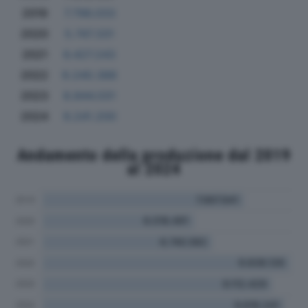
2019
7.796.033
2020
5.747.331
2021
6.427.243
2022
9.240.388
2023
8.844.031
2024
9.241.200
Andamento della produzione dal 2019
al 2024