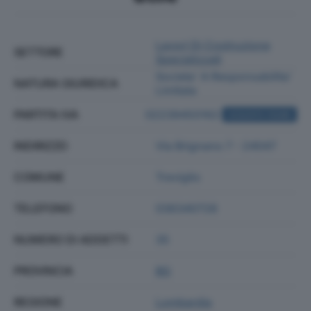
Lavori Di Costruzione
SETTORE
Specializzati
Societa' A Responsabilita'
NATURA GIURIDICA
Limitata
PARTITA IVA
02239450162
ACQUISTA VISURA
INDIRIZZO
Via Brignano 7 - 24047
COMUNE
Treviglio
TELEFONO
036340728
NUMERO DI ADDETTI
35
PROVINCIA
BG
REGIONE
Lombardia