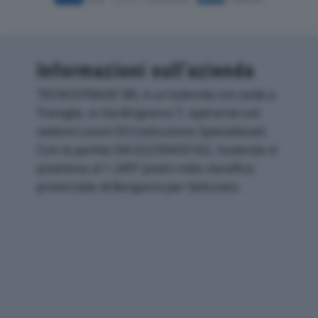
Informazioni sull’azienda
TECNOSTRADE SRL è un'azienda con sede a
Treviglio, in Via Brignano 7, operante nel
settore Lavori Di Costruzione Specializzati.
Con la partita IVA 02239450162, l'azienda si
posiziona al 1.289° posto nella classifica
provinciale di Bergamo per fatturato.