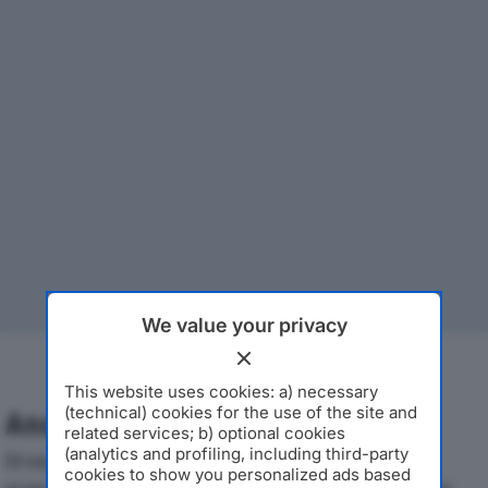
We value your privacy
This website uses cookies: a) necessary
(technical) cookies for the use of the site and
Analisi Economica 2019-2024
related services; b) optional cookies
(analytics and profiling, including third-party
Di seguito l'andamento dei principali indicatori
cookies to show you personalized ads based