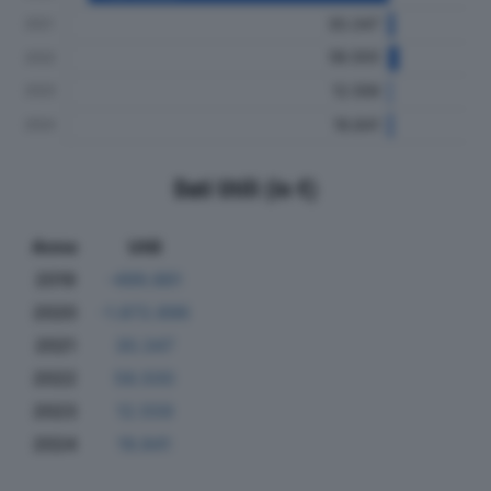
Dati Utili (in €)
Anno
Utili
2019
-499.881
2020
-1.872.896
2021
30.347
2022
58.500
2023
12.559
2024
19.841