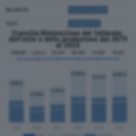
BILANCIO
ACQUISTA BILANCIO
SOCI
ACQUISTA SOCI
Crescita/diminuzione del fatturato,
dell'utile e della produzione dal 2019
al 2024