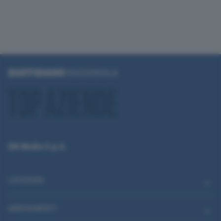
QN Media S.p.A.
CATEGORIE
ABBONAMENTI