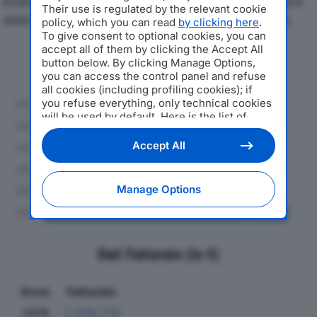
economici di T.S.P. SRLdal 2019 al 2024, con particolare
Their use is regulated by the relevant cookie
attenzione a fatturato, produzione e utile d'esercizio.
policy, which you can read
by clicking here
.
To give consent to optional cookies, you can
accept all of them by clicking the Accept All
Andamento del fatturato dal 2019
button below. By clicking Manage Options,
al 2024
you can access the control panel and refuse
all cookies (including profiling cookies); if
you refuse everything, only technical cookies
will be used by default. Here is the list of
providers
. Cookie consent will be stored and
applied also to the other websites of
Accept All
Editoriale Nazionale and their subdomains. By
expressing your choice on this site, you will
therefore not be asked again on other
Manage Options
Editoriale Nazionale websites that use the
same consent management platform (CMP).
You can still modify or withdraw your choice
at any time through the “Privacy Settings”
section.
Dati Fatturato (in €)
Anno
Fatturato
2019
2.258.779