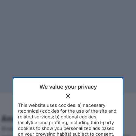
We value your privacy
This website uses cookies: a) necessary
(technical) cookies for the use of the site and
Analisi Economica 2019-2024
related services; b) optional cookies
(analytics and profiling, including third-party
Di seguito l'andamento dei principali indicatori
cookies to show you personalized ads based
on your browsing habits) subject to consent.