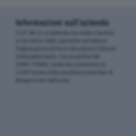
Informazioni sull’azienda
T.S.P. SRL è un'azienda con sede a Sarnico,
in Via Roma 34/b, operante nel settore
Fabbricazione Di Forni, Bruciatori E Sistemi
Di Riscaldamento. Con la partita IVA
03061770982, l'azienda si posiziona al
2.430° posto nella classifica provinciale di
Bergamo per fatturato.