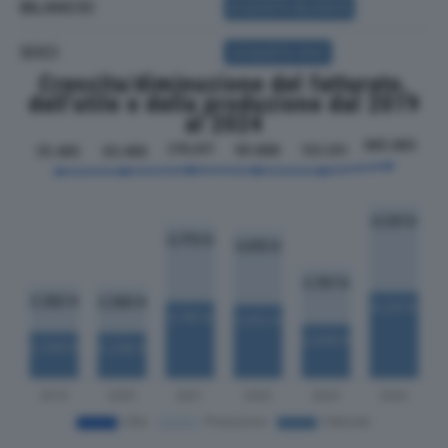
BILANCIO
ACQUISTA BILANCIO
SOCI
ACQUISTA SOCI
Crescita/diminuzione del fatturato,
dell'utile e della produzione dal 2019
al 2024