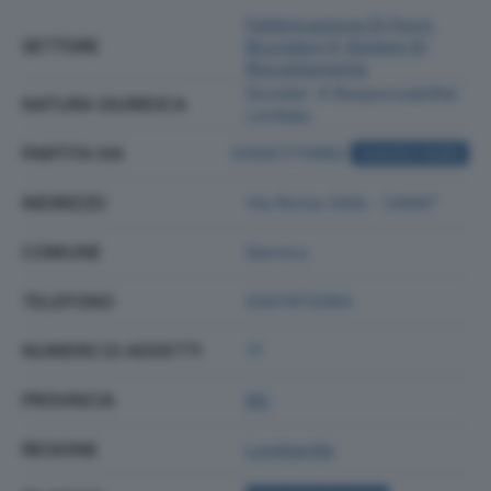
Fabbricazione Di Forni,
SETTORE
Bruciatori E Sistemi Di
Riscaldamento
Societa' A Responsabilita'
NATURA GIURIDICA
Limitata
PARTITA IVA
03061770982
ACQUISTA VISURA
INDIRIZZO
Via Roma 34/b - 24067
COMUNE
Sarnico
TELEFONO
0307472064
NUMERO DI ADDETTI
17
PROVINCIA
BG
REGIONE
Lombardia