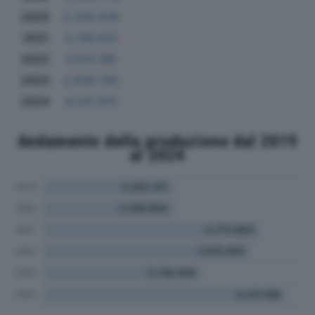
2020
2.235.676
2021
3.760.631
2022
3.612.195
2023
2.638.792
2024
4.231.075
Andamento della produzione dal 2019
al 2024