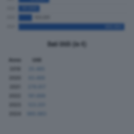
Dati Utili (in €)
Anno
Utili
2019
25.465
2020
63.469
2021
279.917
2022
191.899
2023
123.201
2024
965.983