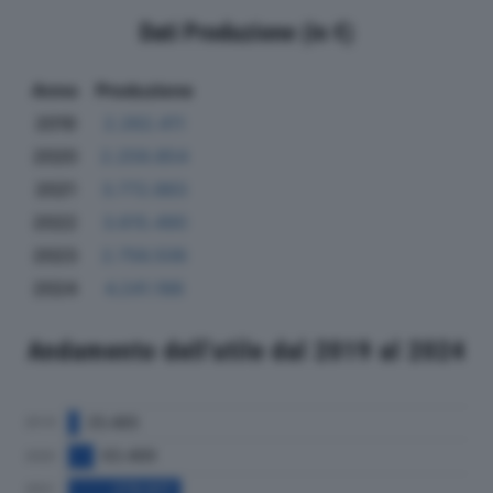
Dati Produzione (in €)
Anno
Produzione
2019
2.262.411
2020
2.259.854
2021
3.772.883
2022
3.615.490
2023
2.756.506
2024
4.241.188
Andamento dell'utile dal 2019 al 2024