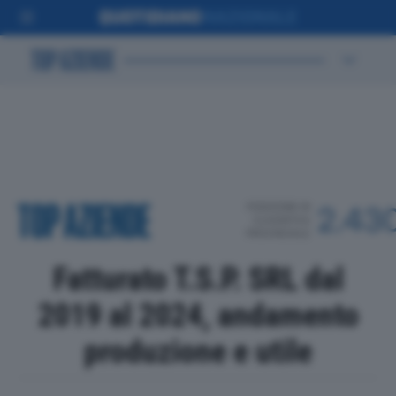
POSIZIONE IN
2.43
CLASSIFICA
PROVINCIALE
Fatturato T.S.P. SRL dal
2019 al 2024, andamento
produzione e utile