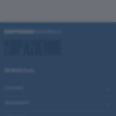
QN Media S.p.A.
CATEGORIE
ABBONAMENTI